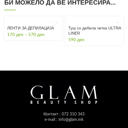
БИ МОЖЕЛО ДА ВЕ ИНТЕРЕСИРА...
ЛЕНТИ ЗА ДЕПИЛАЦИЈА
Туш со дебела четка ULTRA
LINER
Price
170
ден
–
570
ден
range:
590
ден
170 ден
through
570 ден
Контакт : 072 310 343
e-mail : info@glam.mk