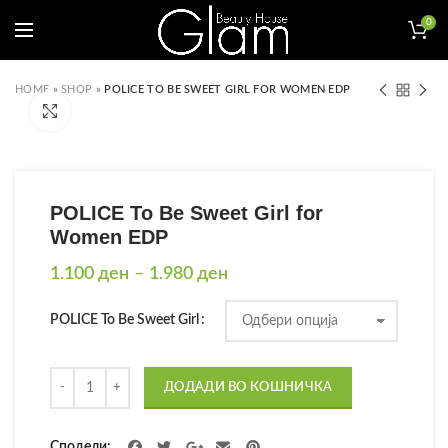
0
HOME
»
SHOP
»
POLICE TO BE SWEET GIRL FOR WOMEN EDP
Click to enlarge
POLICE To Be Sweet Girl for
Women EDP
Price
1.100
ден
–
1.980
ден
range:
1.100 ден
POLICE To Be Sweet Girl
through
1.980 ден
Количина
ДОДАДИ ВО КОШНИЧКА
Сподели