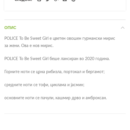
ОПИС
POLICE To Be Sweet Girl е цветен овошен гурмански мирис
за жени. Ова е нов мирис.
POLICE To Be Sweet Girl беше лансиран во 2020 година.
Горните ноти се црна рибизла, портокал и бергамот;
средните ноти се тофи, циклама и јасмин;
основните ноти се пачули, кашмир дрво и амброксан.