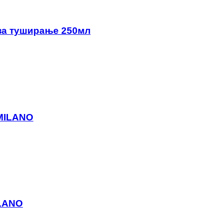
 за туширање 250мл
MILANO
LANO