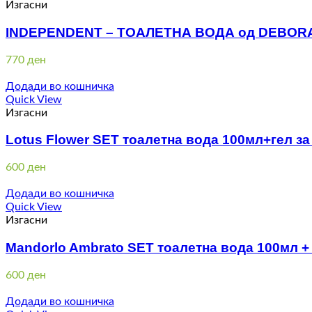
Изгасни
INDEPENDENT – ТОАЛЕТНА ВОДА од DEBOR
770
ден
Додади во кошничка
Quick View
Изгасни
Lotus Flower SET тоалетна вода 100мл+гел з
600
ден
Додади во кошничка
Quick View
Изгасни
Mandorlo Ambrato SET тоалетна вода 100мл +
600
ден
Додади во кошничка