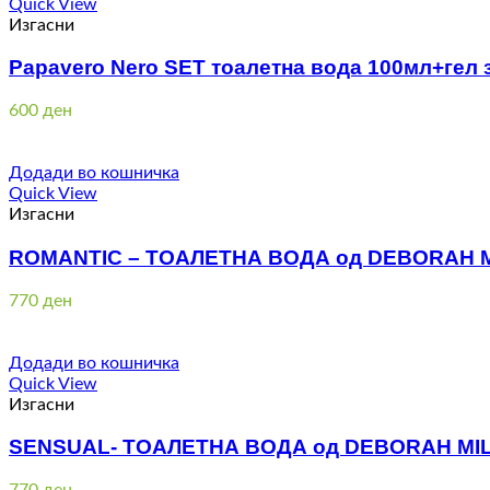
Quick View
Изгасни
Papavero Nero SET тоалетна вода 100мл+гел
600
ден
Додади во кошничка
Quick View
Изгасни
ROMANTIC – ТОАЛЕТНА ВОДА од DEBORAH 
770
ден
Додади во кошничка
Quick View
Изгасни
SENSUAL- ТОАЛЕТНА ВОДА од DEBORAH MI
770
ден