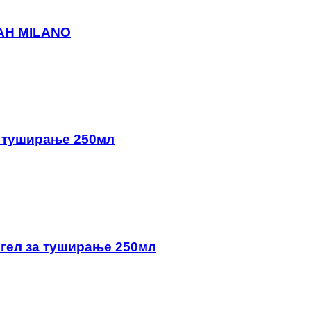
AH MILANO
а туширање 250мл
 гел за туширање 250мл