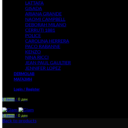
LATTAFA
GISADA
ARIANA GRANDE
NAOMI CAMPBELL
DEBORAH MILANO
CERRUTI 1881
POLICE
CAROLINA HERRERA
PACO RABANNE
KENZO
NINA RICCI
JEAN PAUL GAULTIER
JENNIFER LOPEZ
DERMOLAB
МАГАЗИН
Login / Register
0
items
/
0
ден
Menu
0
items
/
0
ден
Back to products