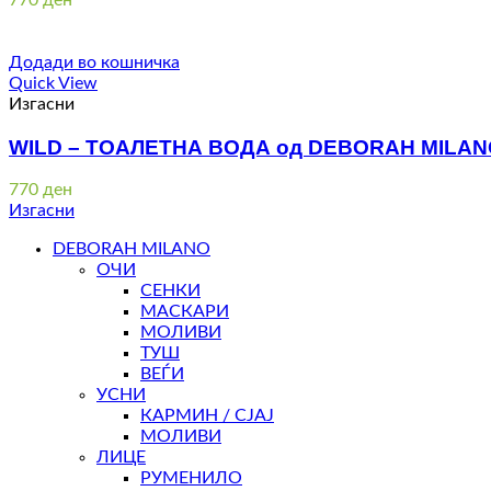
Додади во кошничка
Quick View
Изгасни
WILD – ТОАЛЕТНА ВОДА од DEBORAH MILA
770
ден
Изгасни
DEBORAH MILANO
ОЧИ
СЕНКИ
МАСКАРИ
МОЛИВИ
ТУШ
ВЕЃИ
УСНИ
КАРМИН / СЈАЈ
МОЛИВИ
ЛИЦЕ
РУМЕНИЛО