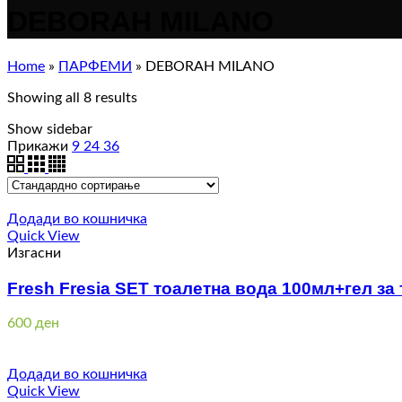
DEBORAH MILANO
Home
»
ПАРФЕМИ
»
DEBORAH MILANO
Showing all 8 results
Show sidebar
Прикажи
9
24
36
Додади во кошничка
Quick View
Изгасни
Fresh Fresia SET тоалетна вода 100мл+гел з
600
ден
Додади во кошничка
Quick View