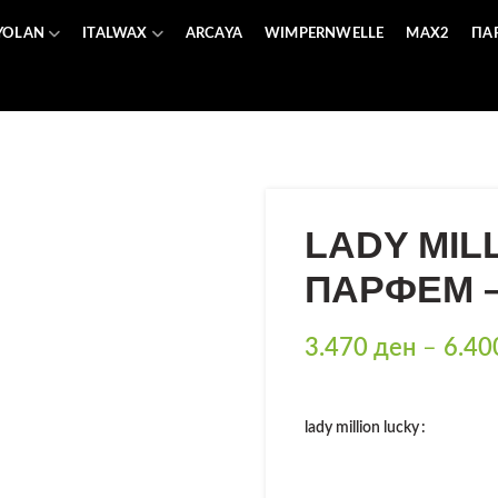
YOLAN
ITALWAX
ARCAYA
WIMPERNWELLE
MAX2
ПА
LADY MIL
ПАРФЕМ 
3.470
ден
–
6.4
lady million lucky