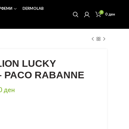
РФЕМИ
DERMOLAB
0
0
ден
LION LUCKY
– PACO RABANNE
Price
00
ден
range:
3.470 ден
through
6.400 ден