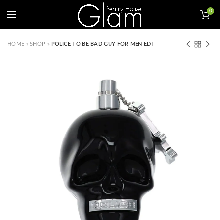
0
HOME
»
SHOP
»
POLICE TO BE BAD GUY FOR MEN EDT