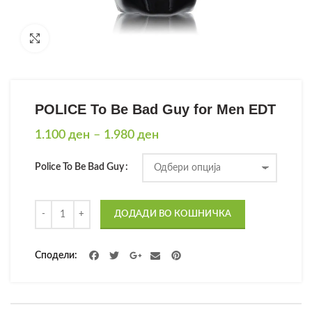
Click to enlarge
POLICE To Be Bad Guy for Men EDT
Price
1.100
ден
–
1.980
ден
range:
1.100 ден
Police To Be Bad Guy
through
1.980 ден
Количина
ДОДАДИ ВО КОШНИЧКА
Сподели