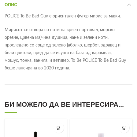
ОПИС
POLICE To Be Bad Guy е ориентален фугер мирис за мажи.
Мирисот се отвора со ноти на крвен портокал, морско
оревче, црвена мајчина душица, нане и зелени ноти,
проследено со срце од зелено јаболко, шербет, здравец и
бели цветови, пред да се исуши на база од карамела,
мошус, тонка, ванила. и ветивер. To Be POLICE To Be Bad Guy
беше лансирана во 2020 година.
БИ МОЖЕЛО ДА ВЕ ИНТЕРЕСИРА...