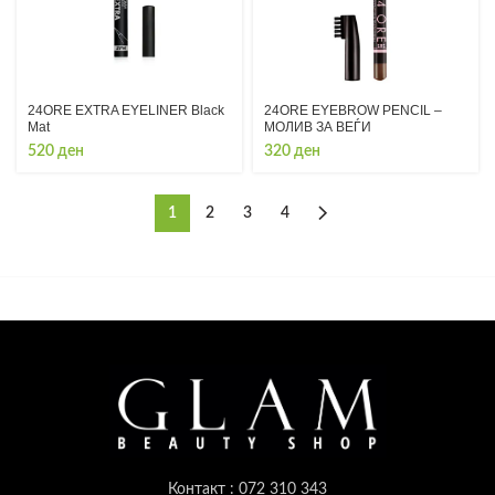
24ORE EXTRA EYELINER Black
24ORE EYEBROW PENCIL –
Mat
МОЛИВ ЗА ВЕЃИ
520
ден
320
ден
1
2
3
4
Контакт : 072 310 343