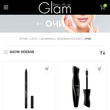
0
ОЧИ
HOME
»
СИТЕ
»
ШМИНКА
»
DEBORAH MILANO
»
ОЧИ
SHOW SIDEBAR