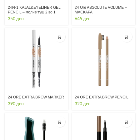
2-IN-1 KAJAL&EYELINER GEL
24 Ore ABSOLUTE VOLUME –
PENCIL – молив туш 2 во 1
МАСКАРА
350
ден
645
ден
24 ORE EXTRA BROW MARKER
24 ORE EXTRA BROW PENCIL
390
ден
320
ден