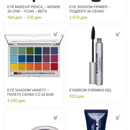
EYE MAKEUP PENCIL – МОЛИВ
EYE SHADOW PRIMER –
ЗА ОЧИ – УСНИ – ВЕЃИ
ПОДЛОГА ЗА СЕНКА
Price
460
ден
–
550
ден
1.470
ден
range:
460 ден
through
550 ден
EYE SHADOW VARIETY –
EYEBROW FORMING GEL
ПАЛЕТА СЕНКИ СО 18 БОИ
910
ден
4.180
ден