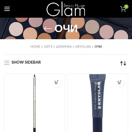
0
ОЧИ
HOME
»
СИТЕ
»
ШМИНКА
»
KRYOLAN
»
ОЧИ
SHOW SIDEBAR