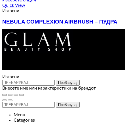
Quick View
Изгасни
NEBULA COMPLEXION AIRBRUSH – ПУДРА
1.250
ден
Контакт : 072 310 343
e-mail : info@glam.mk
Изгасни
Пребарувај
Внесете име или карактеристики на брендот
Пребарувај
Menu
Categories