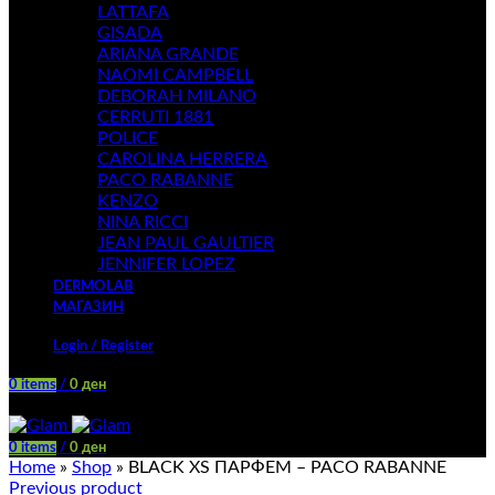
LATTAFA
GISADA
ARIANA GRANDE
NAOMI CAMPBELL
DEBORAH MILANO
CERRUTI 1881
POLICE
CAROLINA HERRERA
PACO RABANNE
KENZO
NINA RICCI
JEAN PAUL GAULTIER
JENNIFER LOPEZ
DERMOLAB
МАГАЗИН
Login / Register
0
items
/
0
ден
Menu
0
items
/
0
ден
Home
»
Shop
»
BLACK XS ПАРФЕМ – PACO RABANNE
Previous product