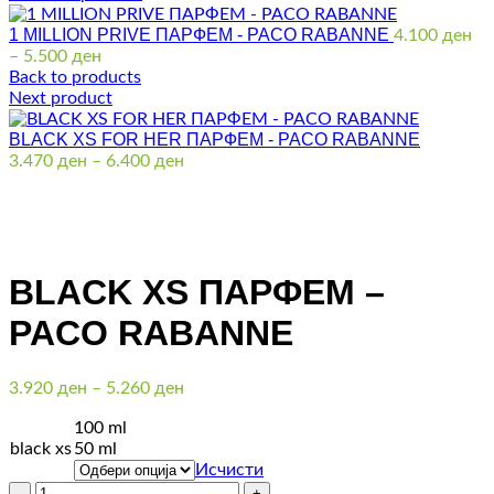
1 MILLION PRIVE ПАРФЕМ - PACO RABANNE
4.100
ден
Price
–
5.500
ден
range:
Back to products
4.100 ден
Next product
through
BLACK XS FOR HER ПАРФЕМ - PACO RABANNE
5.500 ден
Price
3.470
ден
–
6.400
ден
range:
3.470 ден
through
Click to enlarge
6.400 ден
BLACK XS ПАРФЕМ –
PACO RABANNE
Price
3.920
ден
–
5.260
ден
range:
100 ml
3.920 ден
black xs
50 ml
through
Исчисти
5.260 ден
Количина