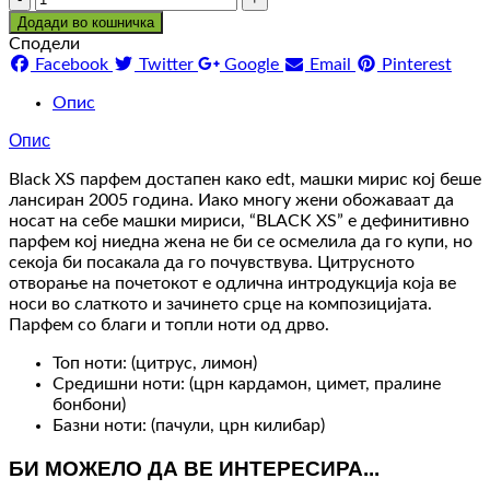
Додади во кошничка
Сподели
Facebook
Twitter
Google
Email
Pinterest
Опис
Опис
Black XS парфем достапен како edt, машки мирис кој беше
лансиран 2005 година. Иако многу жени обожаваат да
носат на себе машки мириси, “BLACK XS” е дефинитивно
парфем кој ниедна жена не би се осмелила да го купи, но
секоја би посакала да го почувствува. Цитрусното
отворање на почетокот е одлична интродукција која ве
носи во слаткото и зачинето срце на композицијата.
Парфем со благи и топли ноти од дрво.
Топ ноти: (цитрус, лимон)
Средишни ноти: (црн кардамон, цимет, пралине
бонбони)
Базни ноти: (пачули, црн килибар)
БИ МОЖЕЛО ДА ВЕ ИНТЕРЕСИРА...