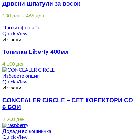
Дрвени Шпатули за восок
Price
130
ден
–
465
ден
range:
130 ден
Прочитај повеќе
through
Quick View
465 ден
Изгасни
Топилка Liberty 400мл
4.100
ден
Изберете опции
Quick View
Изгасни
CONCEALER CIRCLE – СЕТ КОРЕКТОРИ СО
6 БОИ
2.900
ден
Додади во кошничка
Quick View