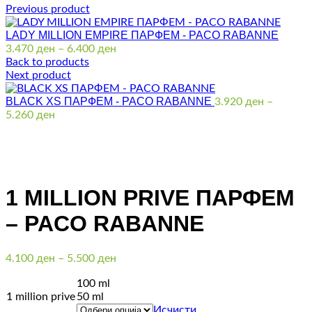
Previous product
LADY MILLION EMPIRE ПАРФЕМ - PACO RABANNE
Price
3.470
ден
–
6.400
ден
range:
Back to products
3.470 ден
Next product
through
BLACK XS ПАРФЕМ - PACO RABANNE
6.400 ден
3.920
ден
–
Price
5.260
ден
range:
3.920 ден
through
Click to enlarge
5.260 ден
1 MILLION PRIVE ПАРФЕМ
– PACO RABANNE
Price
4.100
ден
–
5.500
ден
range:
100 ml
4.100 ден
1 million prive
50 ml
through
Исчисти
5.500 ден