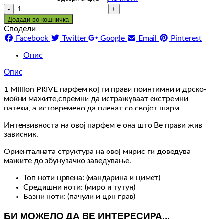
Количина
Додади во кошничка
Сподели
Facebook
Twitter
Google
Email
Pinterest
Опис
Опис
1 Million PRIVE парфем кој ги прави поинтимни и дрско-
моќни мажите,спремни да истражуваат екстремни
патеки, а истовремено да пленат со својот шарм.
Интензивноста на овој парфем е она што Ве прави жив
зависник.
Ориенталната структура на овој мирис ги доведува
мажите до збунувачко заведување.
Топ ноти црвена: (мандарина и цимет)
Средишни ноти: (миро и тутун)
Базни ноти: (пачули и црн грав)
БИ МОЖЕЛО ДА ВЕ ИНТЕРЕСИРА...