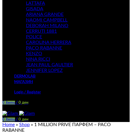
LATTAFA
GISADA
ARIANA GRANDE
NAOMI CAMPBELL
DEBORAH MILANO
CERRUTI 1881
POLICE
CAROLINA HERRERA
PACO RABANNE
KENZO
NINA RICCI
JEAN PAUL GAULTIER
JENNIFER LOPEZ
DERMOLAB
МАГАЗИН
Login / Register
0
items
/
0
ден
Menu
0
items
/
0
ден
Home
»
Shop
»
1 MILLION PRIVE ПАРФЕМ – PACO
RABANNE