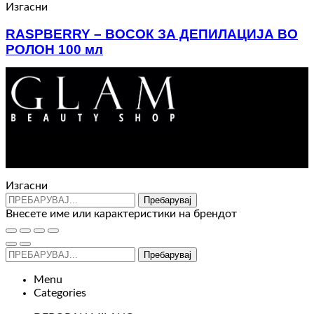
Изгасни
RASPBERRY – ВОСОК ЗА ДЕПИЛАЦИЈА ВО
РОЛОН 100 мл
120
ден
Контакт : 072 310 343
e-mail : info@glam.mk
Изгасни
Пребарувај
Внесете име или карактеристики на брендот
Пребарувај
Menu
Categories