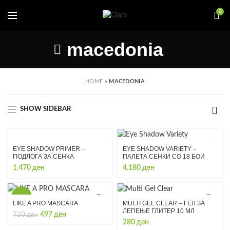
0
macedonia
HOME
»
MACEDONIA
SHOW SIDEBAR
EYE SHADOW PRIMER –
EYE SHADOW VARIETY –
ПОДЛОГА ЗА СЕНКА
ПАЛЕТА СЕНКИ СО 18 БОИ
1.470
ден
4.180
ден
-30%
LIKE A PRO MASCARA
MULTI GEL CLEAR – ГЕЛ ЗА
ЛЕПЕЊЕ ГЛИТЕР 10 МЛ
Original
Current
497
ден
710
ден
280
ден
price
price