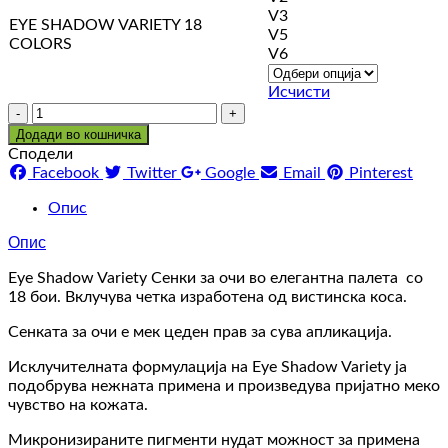
V3
EYE SHADOW VARIETY 18
V5
COLORS
V6
Исчисти
Количина
Додади во кошничка
Сподели
Facebook
Twitter
Google
Email
Pinterest
Опис
Опис
Eye Shadow Variety Сенки за очи во елегантна палета со
18 бои. Вклучува четка изработена од вистинска коса.
Сенката за очи е мек цеден прав за сува апликација.
Исклучителната формулација на Eye Shadow Variety ја
подобрува нежната примена и произведува пријатно меко
чувство на кожата.
Микронизираните пигменти нудат можност за примена