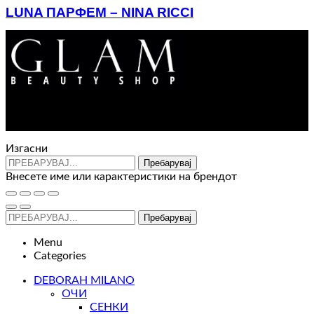
LUNA ПАРФЕМ – NINA RICCI
Price
2.800
ден
–
5.000
ден
range:
2.800 ден
through
5.000 ден
Контакт : 072 310 343
e-mail : info@glam.mk
Изгасни
Пребарувај
Внесете име или карактеристики на брендот
Пребарувај
Menu
Categories
DEBORAH MILANO
ОЧИ
СЕНКИ