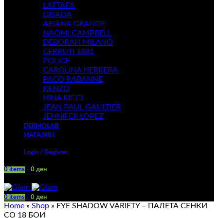
LATTAFA
GISADA
ARIANA GRANDE
NAOMI CAMPBELL
DEBORAH MILANO
CERRUTI 1881
POLICE
CAROLINA HERRERA
PACO RABANNE
KENZO
NINA RICCI
JEAN PAUL GAULTIER
JENNIFER LOPEZ
DERMOLAB
МАГАЗИН
Login / Register
0
items
/
0
ден
Menu
0
items
/
0
ден
Home
»
Shop
»
EYE SHADOW VARIETY – ПАЛЕТА СЕНКИ
СО 18 БОИ