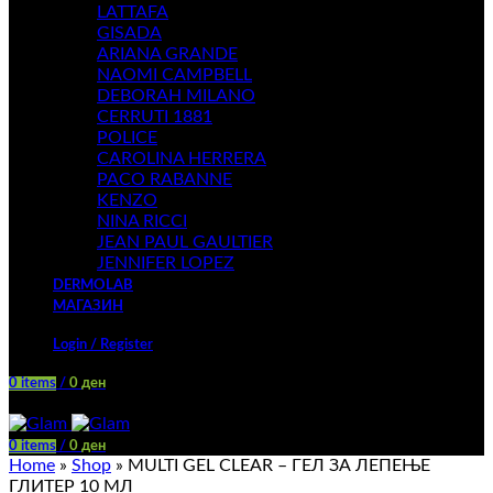
LATTAFA
GISADA
ARIANA GRANDE
NAOMI CAMPBELL
DEBORAH MILANO
CERRUTI 1881
POLICE
CAROLINA HERRERA
PACO RABANNE
KENZO
NINA RICCI
JEAN PAUL GAULTIER
JENNIFER LOPEZ
DERMOLAB
МАГАЗИН
Login / Register
0
items
/
0
ден
Menu
0
items
/
0
ден
Home
»
Shop
»
MULTI GEL CLEAR – ГЕЛ ЗА ЛЕПЕЊЕ
ГЛИТЕР 10 МЛ