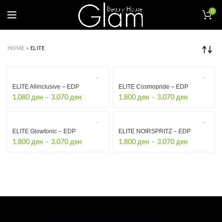
0
HOME
»
ELITE
ELITE Allinclusive – EDP
ELITE Cosmopride – EDP
Price
Price
1.080
ден
–
3.070
ден
1.800
ден
–
3.070
ден
range:
range:
1.080 ден
1.800 ден
through
through
ELITE Glowtonic – EDP
ELITE NOIRSPRITZ – EDP
3.070 ден
3.070 ден
Price
Price
1.800
ден
–
3.070
ден
1.800
ден
–
3.070
ден
range:
range:
1.800 ден
1.800 ден
through
through
3.070 ден
3.070 ден