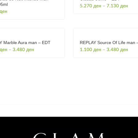
05ml
Price
5.270
ден
–
7.130
ден
ден
rang
5.27
thro
7.13
 Marble Aura man – EDT
REPLAY Source Of Life man 
Price
Price
ден
–
3.480
ден
1.100
ден
–
3.480
ден
range:
rang
1.100 ден
1.10
through
thro
3.480 ден
3.48