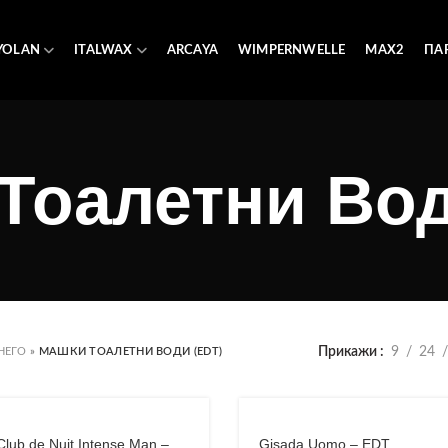
YOLAN
ITALWAX
ARCAYA
WIMPERNWELLE
MAX2
ПА
Тоалетни Вод
Прикажи
9
24
НЕГО
»
МАШКИ ТОАЛЕТНИ ВОДИ (EDT)
Club de Nuit Intense Man –
Gisada Uomo – EDT