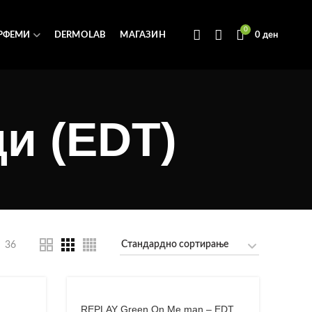
0
РФЕМИ
DERMOLAB
МАГАЗИН
0
ден
и (EDT)
36
REPLAY Green On Me man – EDT