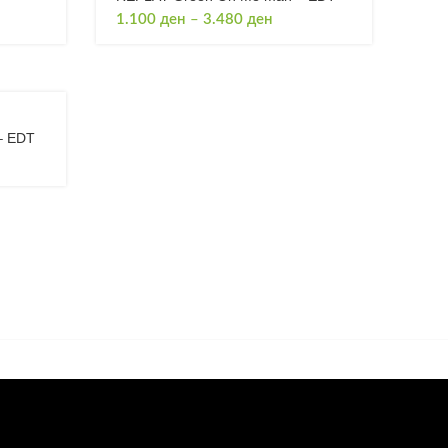
Price
1.100
ден
–
3.480
ден
e:
range:
0 ден
1.100 ден
ugh
through
0 ден
3.480 ден
– EDT
e:
0 ден
ugh
0 ден