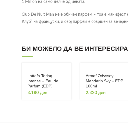
1 Million на само делче од цената.
Club De Nuit Man не е обичен парфем – тоа е манифест н
Клуб” на француски, и овој парфем е совршен за вечерн
Парфемска Семејство:
Woody Spicy (Дрвено Зачински)
Концентрација:
Eau de Toilette (EDT) – 5-15% парфемско
БИ МОЖЕЛО ДА ВЕ ИНТЕРЕСИРА.
Волумен:
105ml (3.6 fl oz)
Производител:
Sterling Perfumes (ARMAF), UAE
Година на лансирање:
2012
Инспириран од:
Paco Rabanne 1 Million
Lattafa Teriaq
Armaf Odyssey
Intense – Eau de
Mandarin Sky – EDP
Parfum (EDP)
100ml
🎨 Парфемска Пирамида – Деталн
3.180
ден
2.320
ден
🔝 Топ Ноти (Почетни Ноти – 0-15 минути)
Мандарина (Mandarin Orange):
Главниот играч во отвора
сочност која веднаш ја буди сетилата.