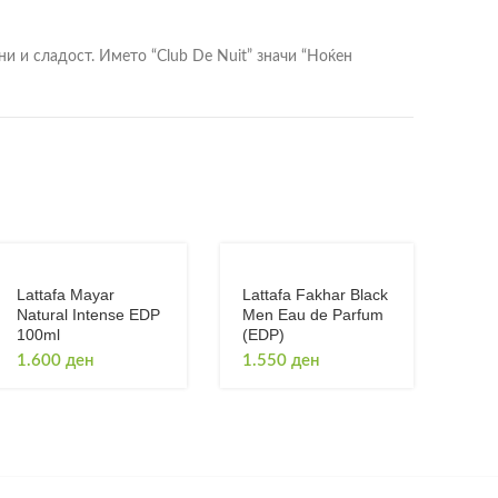
ни и сладост. Името “Club De Nuit” значи “Ноќен
Lattafa Mayar
Lattafa Fakhar Black
Natural Intense EDP
Men Eau de Parfum
100ml
(EDP)
1.600
ден
1.550
ден
еток. Мандарината донесува природна слаткост и