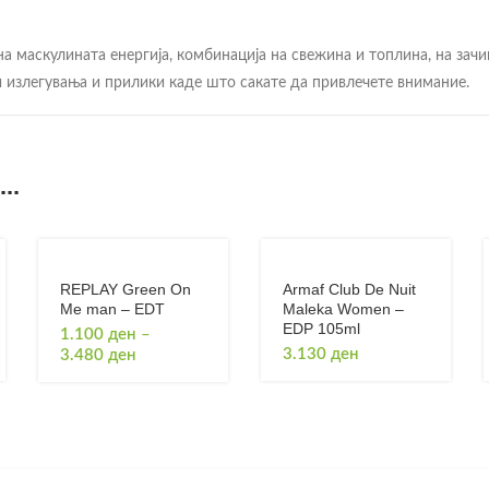
а маскулината енергија, комбинација на свежина и топлина, на зачи
и излегувања и прилики каде што сакате да привлечете внимание.
 масло
..
REPLAY Green On
Armaf Club De Nuit
Me man – EDT
Maleka Women –
EDP 105ml
1.100
ден
–
а Анализа
Price
3.130
ден
3.480
ден
range:
1.100 ден
through
3.480 ден
њето, овој цитрусен тон обезбедува свеж, живахен и енергичен поч