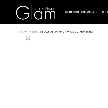
DEBORAH MILANO
KR
HOME
»
SHOP
»
ARMAF CLUB DE NUIT MAN – EDT 105ML
Click to enlarge