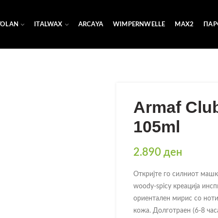
YOLAN
ITALWAX
ARCAYA
WIMPERNWELLE
MAX2
ПАР
Armaf Clu
105ml
2.890
ден
Откријте го силниот машк
woody-spicy креација инсп
ориентален мирис со ноти
кожа. Долготраен (6-8 ча