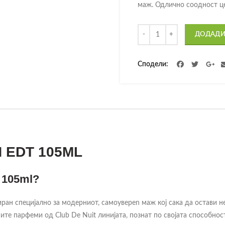
маж. Одлично соодност це
Количина
ДОДАДИ
Сподели
 EDT 105ML
 105ml?
ран специјално за модерниот, самоувереn маж кој сака да остави не
ите парфеми од Club De Nuit линијата, познат по својата способнос