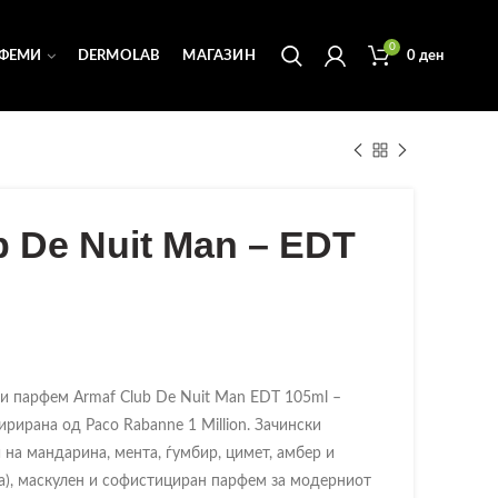
0
ФЕМИ
DERMOLAB
МАГАЗИН
0
ден
b De Nuit Man – EDT
и парфем Armaf Club De Nuit Man EDT 105ml –
ирирана од Paco Rabanne 1 Million. Зачински
 на мандарина, мента, ѓумбир, цимет, амбер и
са), маскулен и софистициран парфем за модерниот