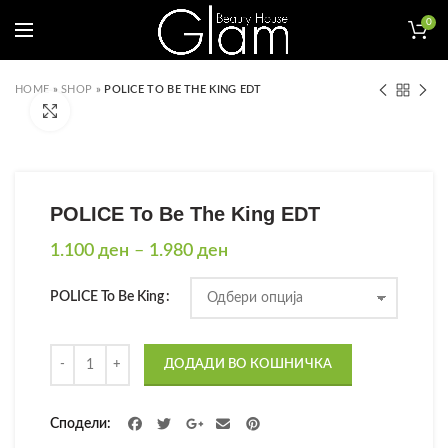
0
HOME
»
SHOP
»
POLICE TO BE THE KING EDT
Click to enlarge
POLICE To Be The King EDT
Price
1.100
ден
–
1.980
ден
range:
1.100 ден
POLICE To Be King
through
1.980 ден
Количина
ДОДАДИ ВО КОШНИЧКА
Сподели