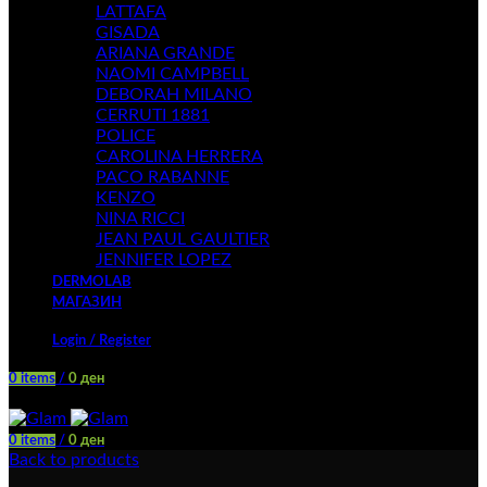
LATTAFA
GISADA
ARIANA GRANDE
NAOMI CAMPBELL
DEBORAH MILANO
CERRUTI 1881
POLICE
CAROLINA HERRERA
PACO RABANNE
KENZO
NINA RICCI
JEAN PAUL GAULTIER
JENNIFER LOPEZ
DERMOLAB
МАГАЗИН
Login / Register
0
items
/
0
ден
Menu
0
items
/
0
ден
Back to products