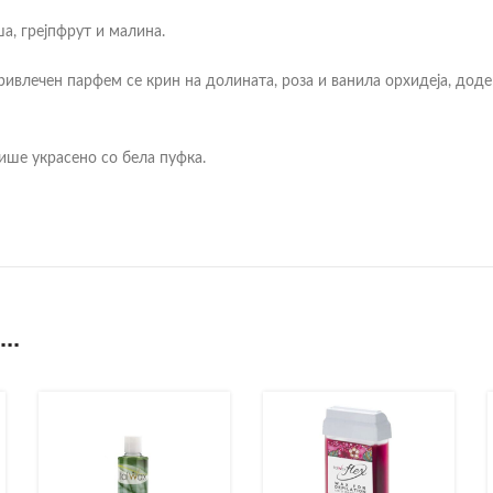
ша, грејпфрут и малина.
привлечен парфем се крин на долината, роза и ванила орхидеја, до
ише украсено со бела пуфка.
..