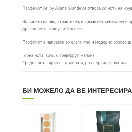
Парфемот Ari by Ariana Grande се отвора со ноти на кру
Во срцето на овој атрактивен, шармантен, сензуален и 
дрвени ноти, мошус и бел слез.
Парфемот е направен во елегантно и модерно розово ш
Горна нота: круша, грејпфрут, малина
Средна нота: крин на долината, роза, орхидеја-ванила
Основна нота: мошус, дрвенести ноти, бел слез
БИ МОЖЕЛО ДА ВЕ ИНТЕРЕСИРА.