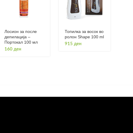
Лосион за после
Топилка за восок во
депилација –
ролон Shape 100 ml
Портокал 100 мл
915
ден
160
ден