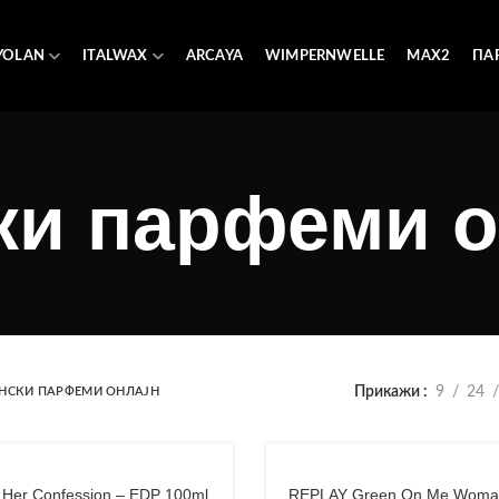
YOLAN
ITALWAX
ARCAYA
WIMPERNWELLE
MAX2
ПА
ки парфеми о
Прикажи
9
24
НСКИ ПАРФЕМИ ОНЛАЈН
a Her Confession – EDP 100ml
REPLAY Green On Me Woma