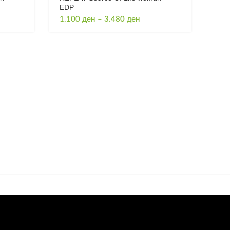
EDP
Price
1.100
ден
–
3.480
ден
e:
range:
0 ден
1.100 ден
ugh
through
0 ден
3.480 ден