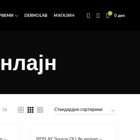
0
РФЕМИ
DERMOLAB
МАГАЗИН
0
ден
нлајн
36
n –
REPLAY Source Of Life woman –