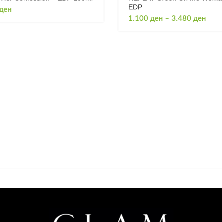
EDP
ден
Price
1.100
ден
–
3.480
ден
rang
1.10
thro
3.48