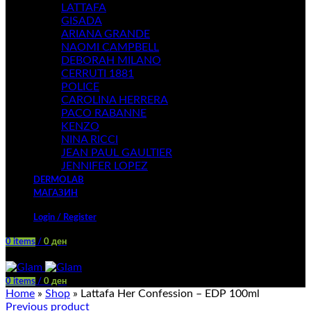
LATTAFA
GISADA
ARIANA GRANDE
NAOMI CAMPBELL
DEBORAH MILANO
CERRUTI 1881
POLICE
CAROLINA HERRERA
PACO RABANNE
KENZO
NINA RICCI
JEAN PAUL GAULTIER
JENNIFER LOPEZ
DERMOLAB
МАГАЗИН
Login / Register
0
items
/
0
ден
Menu
0
items
/
0
ден
Home
»
Shop
»
Lattafa Her Confession – EDP 100ml
Previous product