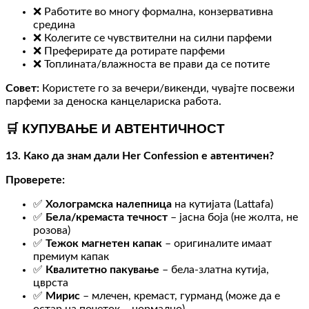
❌ Работите во многу формална, конзервативна
средина
❌ Колегите се чувствителни на силни парфеми
❌ Преферирате да ротирате парфеми
❌ Топлината/влажноста ве прави да се потите
Совет:
Користете го за вечери/викенди, чувајте посвежи
парфеми за деноска канцелариска работа.
🛒 КУПУВАЊЕ И АВТЕНТИЧНОСТ
13. Како да знам дали Her Confession е автентичен?
Проверете:
✅
Холограмска налепница
на кутијата (Lattafa)
✅
Бела/кремаста течност
– јасна боја (не жолта, не
розова)
✅
Тежок магнетен капак
– оригиналите имаат
премиум капак
✅
Квалитетно пакување
– бела-златна кутија,
цврста
✅
Мирис
– млечен, кремаст, гурманд (може да е
остар на почеток – нормално)