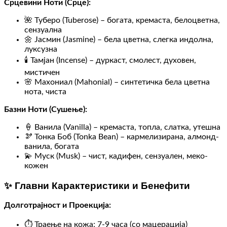
Срцевини Ноти (Срце):
🌺 Туберо (Tuberose) – богата, кремаста, белоцветна,
сензуална
🌼 Јасмин (Jasmine) – бела цветна, слегка индолна,
луксузна
🕯️ Тамјан (Incense) – дуркаст, смолест, духовен,
мистичен
🌸 Махониал (Mahonial) – синтетичка бела цветна
нота, чиста
Базни Ноти (Сушење):
🍦 Ванила (Vanilla) – кремаста, топла, слатка, утешна
🫘 Тонка Боб (Tonka Bean) – кармелизирана, алмонд-
ванила, богата
💫 Муск (Musk) – чист, кадифен, сензуален, меко-
кожен
✨ Главни Карактеристики и Бенефити
Долготрајност и Проекција:
⏱️ Траење на кожа: 7-9 часа (со мацерација)