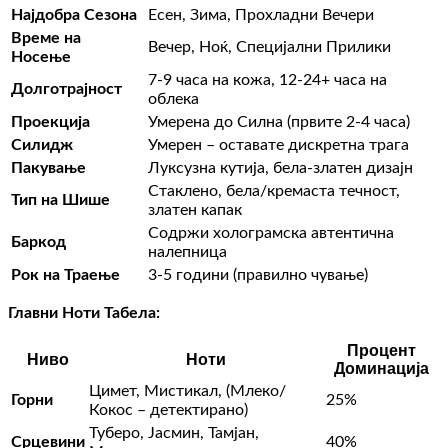
Најдобра Сезона
Есен, Зима, Прохладни Вечери
Време на
Вечер, Ноќ, Специјални Прилики
Носење
7-9 часа на кожа, 12-24+ часа на
Долготрајност
облека
Проекција
Умерена до Силна (првите 2-4 часа)
Силидж
Умерен – оставате дискретна трага
Пакување
Луксузна кутија, бела-златен дизајн
Стаклено, бела/кремаста течност,
Тип на Шише
златен капак
Содржи холограмска автентична
Баркод
налепница
Рок на Траење
3-5 години (правилно чување)
Главни Ноти Табела:
Процент
Ниво
Ноти
Доминација
Цимет, Мистикал, (Млеко/
Горни
25%
Кокос – детектирано)
Туберо, Јасмин, Тамјан,
Срцевини
40%