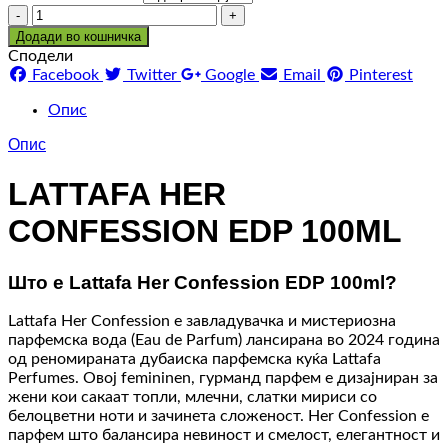
Количина
Додади во кошничка
Сподели
Facebook
Twitter
Google
Email
Pinterest
Опис
Опис
LATTAFA HER
CONFESSION EDP 100ML
Што е Lattafa Her Confession EDP 100ml?
Lattafa Her Confession е завладувачка и мистериозна
парфемска вода (Eau de Parfum) лансирана во 2024 година
од реномираната дубаиска парфемска куќа Lattafa
Perfumes. Овој femininen, гурманд парфем е дизајниран за
жени кои сакаат топли, млечни, слатки мириси со
белоцветни ноти и зачинета сложеност. Her Confession е
парфем што балансира невиност и смелост, елегантност и