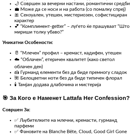
🌙 Совршен за вечерни настани, романтични средби
💼 Може да се носи и на работа (со помалку спреј)
🎀 Сензуален, утешен, мистериозен, софистициран
карактер
💕 “Комплимент-getter” – луѓето ќе прашуваат “Што
мириши толку убаво?”
Уникатни Особености:
🥛 “Млечен” профил – кремаст, кадифен, утешен
☁️ “Облачен”, етеричен квалитет (како светол
облачен ден)
🍰 Гурманд елементи без да биде премногу сладок
🌺 Белоцветни ноти без да биде типичен флорал
🕯️ Тамјан додава длабочина и мистерија
🎯 За Кого е Наменет Lattafa Her Confession?
Совршен За:
✅ Љубителките на млечни, кремасти, гурманд
парфеми
✅ Фановите на Blanche Bête, Cloud, Good Girl Gone