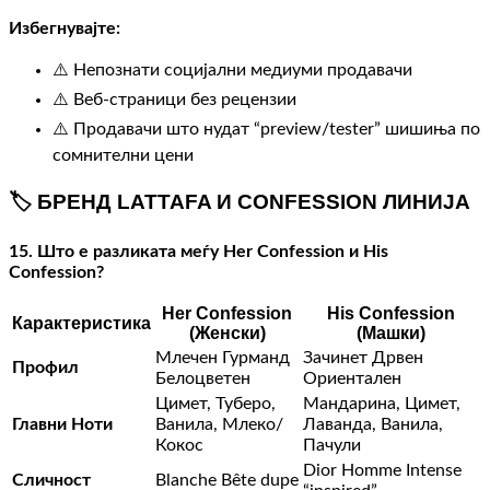
Избегнувајте:
⚠️ Непознати социјални медиуми продавачи
⚠️ Веб-страници без рецензии
⚠️ Продавачи што нудат “preview/tester” шишиња по
сомнителни цени
🏷️ БРЕНД LATTAFA И CONFESSION ЛИНИЈА
15. Што е разликата меѓу Her Confession и His
Confession?
Her Confession
His Confession
Карактеристика
(Женски)
(Машки)
Млечен Гурманд
Зачинет Дрвен
Профил
Белоцветен
Ориентален
Цимет, Туберо,
Мандарина, Цимет,
Главни Ноти
Ванила, Млеко/
Лаванда, Ванила,
Кокос
Пачули
Dior Homme Intense
Сличност
Blanche Bête dupe