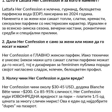
1. Што е Lattafa Her Confession и за кого е наменет?
Lattafa Her Confession е млечна, гурманд, белоцветна
парфемска вода (EDP) лансирана во 2024 година.
Наменета е за жени кои сакаат топли, слатки, кремасти,
сензуални парфеми со мистериозен карактер. Идеален е
за есенско-зимска сезона, вечерни настани, романтични
средби и специјални прилики.
2. Дали Her Confession е само за жени или може да го
носат и мажи?
Her Confession е ГЛАВНО женски парфем. Иако технички
е унисекс (некои мажи што сакаат слатки парфеми можат
да го носат), тој е дизајниран за femininen публика поради
својот нагласено сладок, млечен, белоцветен профил.
3. Колку чини Her Confession и дали вреди?
Her Confession чини околу $30-45 USD, додека Blanche
Bête чини ~$200. Со 85-95% сличност, Her Confession
нуди ИЗВОНРЕДНА вредност за пари – платите 1/5 од
цената за многу сличен мирис! Ова е еден од најдобрите
“dupes” на пазарот.