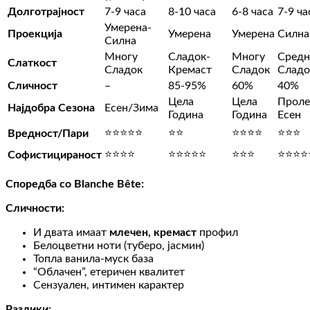
Долготрајност
7-9 часа
8-10 часа
6-8 часа
7-9 ча
Умерена-
Проекција
Умерена
Умерена
Силна
Силна
Многу
Сладок-
Многу
Средн
Слаткост
Сладок
Кремаст
Сладок
Сладо
Сличност
–
85-95%
60%
40%
Цела
Цела
Проле
Најдобра Сезона
Есен/Зима
Година
Година
Есен
⭐⭐⭐⭐⭐
⭐⭐
⭐⭐⭐⭐
⭐⭐⭐
Вредност/Пари
⭐⭐⭐⭐
⭐⭐⭐⭐⭐
⭐⭐⭐
⭐⭐⭐⭐
Софистицираност
Споредба со Blanche Bête:
Сличности:
И двата имаат
млечен, кремаст
профил
Белоцветни ноти (туберо, јасмин)
Топла ванила-муск база
“Облачен”, етеричен квалитет
Сензуален, интимен карактер
Разлики: