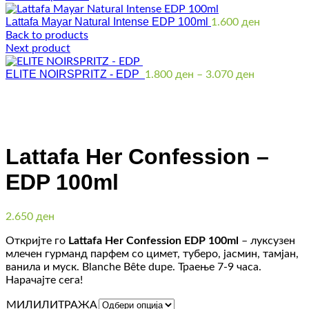
Lattafa Mayar Natural Intense EDP 100ml
1.600
ден
Back to products
Next product
ELITE NOIRSPRITZ - EDP
Price
1.800
ден
–
3.070
ден
range:
1.800 ден
through
Click to enlarge
3.070 ден
Lattafa Her Confession –
EDP 100ml
2.650
ден
Откријте го
Lattafa Her Confession EDP 100ml
– луксузен
млечен гурманд парфем со цимет, туберо, јасмин, тамјан,
ванила и муск. Blanche Bête dupe. Траење 7-9 часа.
Нарачајте сега!
МИЛИЛИТРАЖА