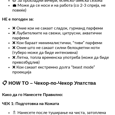
🧥 За прохладни вечери, есенско-зимска сезона
💼 Може да се носи и на работа (со 2-3 спреја, не
повеќе)
НЕ е погоден за:
❌ Оние кои не сакаат сладок, гурманд парфеми
❌ Љубителките на свежи, цитрусни, аквaтични
парфеми
❌ Кои бараат минималистички, “тиви” парфеми
❌ Оние што не сакаат силни белоцветни ноти
(туберо може да биде интензивна)
❌ Летна, топла временска употреба (може да биде
превозбудлив)
❌ Кои сакаат екстремно долга “beast mode”
проекција
📋 HOW TO – Чекор-по-Чекор Упатства
Како да го Нанесете Правилно:
ЧЕК 1: Подготовка на Кожата
🚿 Нанесете после туширање на чиста, затоплена