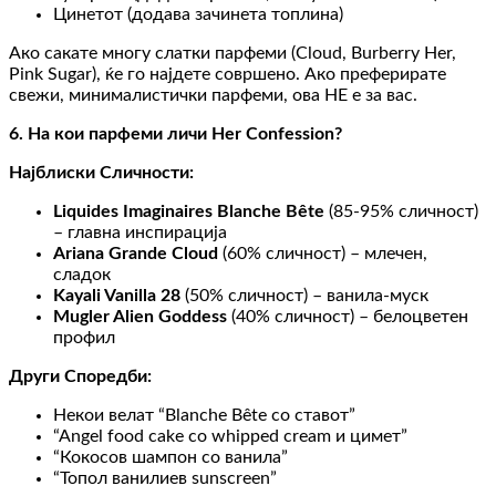
Цинетот (додава зачинета топлина)
Ако сакате многу слатки парфеми (Cloud, Burberry Her,
Pink Sugar), ќе го најдете совршено. Ако преферирате
свежи, минималистички парфеми, ова НЕ е за вас.
6. На кои парфеми личи Her Confession?
Најблиски Сличности:
Liquides Imaginaires Blanche Bête
(85-95% сличност)
– главна инспирација
Ariana Grande Cloud
(60% сличност) – млечен,
сладок
Kayali Vanilla 28
(50% сличност) – ванила-муск
Mugler Alien Goddess
(40% сличност) – белоцветен
профил
Други Споредби:
Некои велат “Blanche Bête со ставот”
“Angel food cake со whipped cream и цимет”
“Кокосов шампон со ванила”
“Топол ванилиев sunscreen”