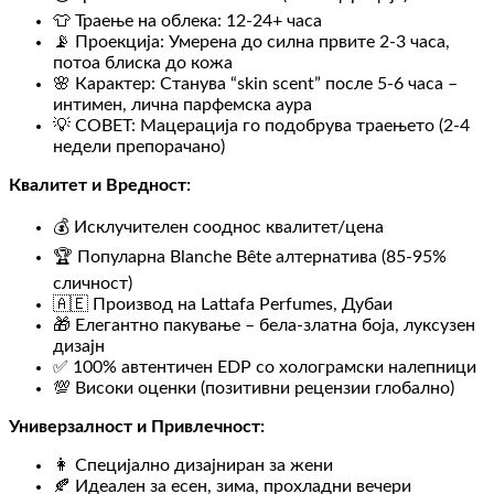
👕 Траење на облека: 12-24+ часа
📡 Проекција: Умерена до силна првите 2-3 часа,
потоа блиска до кожа
🌸 Карактер: Станува “skin scent” после 5-6 часа –
интимен, лична парфемска аура
💡 СОВЕТ: Мацерација го подобрува траењето (2-4
недели препорачано)
Квалитет и Вредност:
💰 Исклучителен сооднос квалитет/цена
🏆 Популарна Blanche Bête алтернатива (85-95%
сличност)
🇦🇪 Производ на Lattafa Perfumes, Дубаи
🎁 Елегантно пакување – бела-златна боја, луксузен
дизајн
✅ 100% автентичен EDP со холограмски налепници
💯 Високи оценки (позитивни рецензии глобално)
Универзалност и Привлечност:
👩 Специјално дизајниран за жени
🍂 Идеален за есен, зима, прохладни вечери