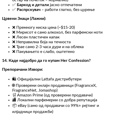
✅
Баркод и детали
јасно отпечатени
✅
Распрскувач
– работи глатко, без цурење
Црвени Знаци (Лажни):
❌ Премногу ниска цена (~$15-20)
❌ Мирисот е само алкохол, без парфемски ноти
❌ Лесен пластичен капак
❌ Неправилна боја на течноста
❌ Трае само 2-3 часа дури и на облека
❌ Пакувањето е слабо, оштетено
14. Каде најдобро да го купам Her Confession?
Препорачани Извори:
🛍️ Официјални Lattafa дистрибутери
🌐 Проверени онлајн продавници (FragranceX,
FragranceNet, Jomashop)
🛒 Amazon Prime (од проверени продавачи)
🏬 Локални парфемерии со добра репутација
📦 eBay (само од продавачи со 99%+ рејтинг и
илјадници продажби)