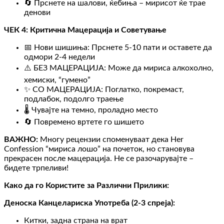
🔄 Прснете на шалови, ќебиња – мирисот ќе трае
денови
ЧЕК 4: Критична Мацерација и Советување
📅 Нови шишиња: Прснете 5-10 пати и оставете да
одмори 2-4 недели
⚠️ БЕЗ МАЦЕРАЦИЈА: Може да мириса алкохолно,
хемиски, “гумено”
✨ СО МАЦЕРАЦИЈА: Поглатко, покремаст,
подлабок, подолго траење
🌡️ Чувајте на темно, проладно место
🔄 Повремено вртете го шишето
ВАЖНО:
Многу рецензии споменуваат дека Her
Confession “мириса лошо” на почеток, но становува
прекрасен после мацерација. Не се разочарувајте –
бидете трпеливи!
Како да го Користите за Различни Прилики:
Деноска Канцелариска Употреба (2-3 спреја):
Китки, задна страна на врат