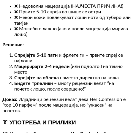
❌ Недоволна мацерација (НАЈЧЕСТА ПРИЧИНА!)
❌ Првите 5-10 спреја во шише се остри
❌ Некои кожи повлекуваат лоши ноти од туберо или
тамјан
❌ Можеби е лажно (ако и после мацерација мириса
лошо)
Решение:
Спрејајте 5-10 пати
и фрлете ги – првите спреј се
најлоши
Мацерирајте 2-4 недели
(или подолго!) на темно
место
Спрејајте на облека
наместо директно на кожа
Бидете трпеливи
– многу рецензии велат “на
почеток лошо, после совршено!”
Доказ:
Илјадници рецензии велат дека Her Confession е
“top 10 парфем” после мацерација, но “ужасен” на
почеток.
👔 УПОТРЕБА И ПРИЛИКИ