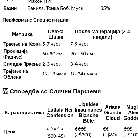
Махониал
Базни
Ванила, Тонка Боб, Муск
35%
Перформанс Спецификации:
Свежа
После Мацерација (2-4
Метрика
Шише
недели)
Траење на Кожа
5-7 часа
7-9 часа
Проекција
60-90 см
90-150 см
(Радиус)
Силидж Траење
2-3 часа
3-4 часа
Трајање на
12-18 часа
18-24+ часа
Облека
🆚 Споредба со Слични Парфеми
Liquides
Ariana
Mugl
Lattafa Her
Imaginaires
Карактеристика
Grande
Alie
Confession
Blanche
Cloud
Godd
Bête
⭐⭐⭐⭐⭐
€€€€
€€
€€€
Цена
(~$200)
(~$60)
(~$100
($30-45)