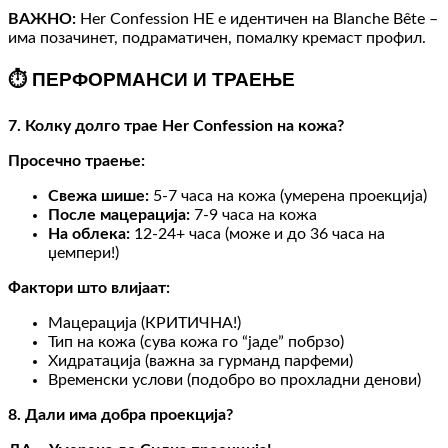
ВАЖНО:
Her Confession НЕ е идентичен на Blanche Bête –
има позачинет, подраматичен, помалку кремаст профил.
⏱️ ПЕРФОРМАНСИ И ТРАЕЊЕ
7. Колку долго трае Her Confession на кожа?
Просечно траење:
Свежа шише:
5-7 часа на кожа (умерена проекција)
После мацерација:
7-9 часа на кожа
На облека:
12-24+ часа (може и до 36 часа на
џемпери!)
Фактори што влијаат:
Мацерација (КРИТИЧНА!)
Тип на кожа (сува кожа го “јаде” побрзо)
Хидратација (важна за гурманд парфеми)
Временски услови (подобро во прохладни денови)
8. Дали има добра проекција?