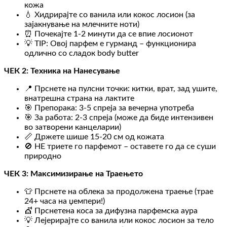
кожа
💧 Хидрирајте со ванила или кокос лосион (за
зајакнување на млечните ноти)
⏰ Почекајте 1-2 минути да се впие лосионот
💡 TIP: Овој парфем е гурманд – функционира
одлично со сладок body butter
ЧЕК 2: Техника на Нанесување
📍 Прснете на пулсни точки: китки, врат, зад ушите,
внатрешна страна на лактите
🎯 Препорака: 3-5 спреја за вечерна употреба
🎯 За работа: 2-3 спреја (може да биде интензивен
во затворени канцеларии)
📏 Држете шише 15-20 см од кожата
🚫 НЕ триете го парфемот – оставете го да се суши
природно
ЧЕК 3: Максимизирање на Траењето
👕 Прснете на облека за продолжена траење (трае
24+ часа на џемпери!)
💇 Прснетена коса за дифузна парфемска аура
💡 Лејерирајте со ванила или кокос лосион за тело