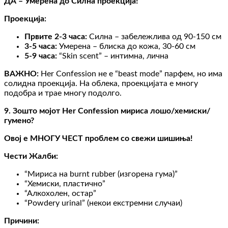
ДА – Умерена до Силна проекција!
Проекција:
Првите 2-3 часа:
Силна – забележлива од 90-150 см
3-5 часа:
Умерена – блиска до кожа, 30-60 см
5-9 часа:
“Skin scent” – интимна, лична
ВАЖНО:
Her Confession не е “beast mode” парфем, но има
солидна проекција. На облека, проекцијата е многу
подобра и трае многу подолго.
9. Зошто мојот Her Confession мириса лошо/хемиски/
гумено?
Овој е МНОГУ ЧЕСТ проблем со свежи шишиња!
Чести Жалби:
“Мириса на burnt rubber (изгорена гума)”
“Хемиски, пластично”
“Алкохолен, остар”
“Powdery urinal” (некои екстремни случаи)
Причини: