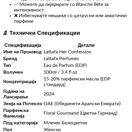
✅ Можете да лејерирате со Blanche Bête за
интензивност
❌ Избегнувајте мешање со цитрусни или аквaтични
парфеми
🔬 Технички Спецификации
Спецификација
Детали
Име на Производ
Lattafa Her Confession
Бренд
Lattafa Perfumes
Тип
Eau de Parfum (EDP)
Волумен
100ml / 3.4 fl oz
15-20% парфемски масла (EDP
Концентрација
стандард)
Година на
2024
Лансирање
Земја на Потекло
ОАЕ (Обединети Арапски Емирати)
Парфемска
Floral Gourmand (Цветна Гурманд)
Фамилија
Под-категорија
Млечен Белоцветен
Пол
Женски