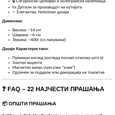
🔒 Сигурносен целофан и холограмска налепница
📜 Детали за производот на кутијата
✨ Елегантен, femininen дизајн
Димензии:
Висина: ~14 см
Ширина: ~6 см
Тежина: ~400г (со пакување)
Дизајн Карактеристики:
Премиум изглед (изгледа поскап отколку што е)
Златни акценти
Магнетен капак (луксузен “клик”)
Одличен за подарок или декорација на тоалетка
❓ FAQ – 22 НАЈЧЕСТИ ПРАШАЊА
📦 ОПШТИ ПРАШАЊА