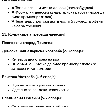
❌ Топли, влажни летни денови (превозбудлив)
❌ Формални деноска канцелариска работа (може да
биде премногу сладок)
❌ Теретана, спортски активности (гурманд парфеми
не се за тренинг)
11. Колку спреја треба да нанесам?
Препораки според Прилика:
Деноска Канцелариска Употреба (2-3 спреја):
Китки, задна страна на врат
ВНИМАНИЕ: Може да биде премногу сладок за
затворени канцеларии
Вечерна Употреба (4-5 спреја):
Пулсни точки, градите, облека
Идеално за рандеви, излегувања
Специјални Прилики (5-7 спреја):
Сите пулсни точки, коса, облека