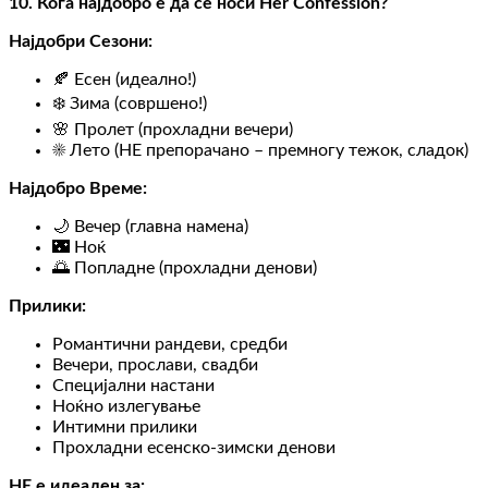
10. Кога најдобро е да се носи Her Confession?
Најдобри Сезони:
🍂 Есен (идеално!)
❄️ Зима (совршено!)
🌸 Пролет (прохладни вечери)
☀️ Лето (НЕ препорачано – премногу тежок, сладок)
Најдобро Време:
🌙 Вечер (главна намена)
🌃 Ноќ
🌅 Попладне (прохладни денови)
Прилики:
Романтични рандеви, средби
Вечери, прослави, свадби
Специјални настани
Ноќно излегување
Интимни прилики
Прохладни есенско-зимски денови
НЕ е идеален за: