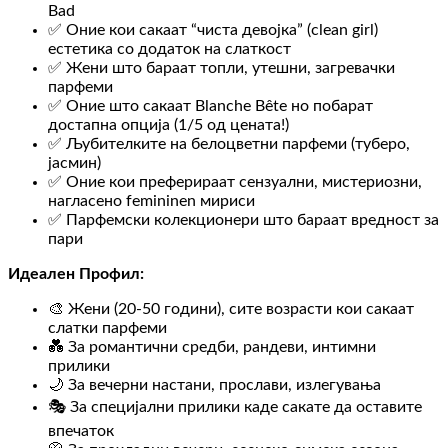
Bad
✅ Оние кои сакаат “чиста девојка” (clean girl)
естетика со додаток на слаткост
✅ Жени што бараат топли, утешни, загревачки
парфеми
✅ Оние што сакаат Blanche Bête но побарат
достапна опција (1/5 од цената!)
✅ Љубителките на белоцветни парфеми (туберо,
јасмин)
✅ Оние кои преферираат сензуални, мистериозни,
нагласено femininen мириси
✅ Парфемски колекционери што бараат вредност за
пари
Идеален Профил:
🎨 Жени (20-50 години), сите возрасти кои сакаат
слатки парфеми
💑 За романтични средби, рандеви, интимни
прилики
🌙 За вечерни настани, прослави, излегувања
🎭 За специјални прилики каде сакате да оставите
впечаток