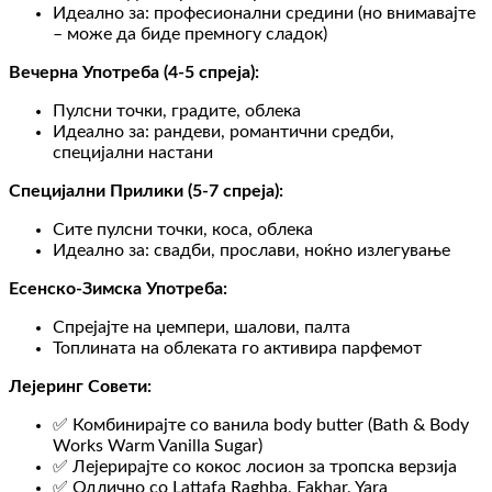
Идеално за: професионални средини (но внимавајте
– може да биде премногу сладок)
Вечерна Употреба (4-5 спреја):
Пулсни точки, градите, облека
Идеално за: рандеви, романтични средби,
специјални настани
Специјални Прилики (5-7 спреја):
Сите пулсни точки, коса, облека
Идеално за: свадби, прослави, ноќно излегување
Есенско-Зимска Употреба:
Спрејајте на џемпери, шалови, палта
Топлината на облеката го активира парфемот
Лејеринг Совети:
✅ Комбинирајте со ванила body butter (Bath & Body
Works Warm Vanilla Sugar)
✅ Лејерирајте со кокос лосион за тропска верзија
✅ Одлично со Lattafa Raghba, Fakhar, Yara