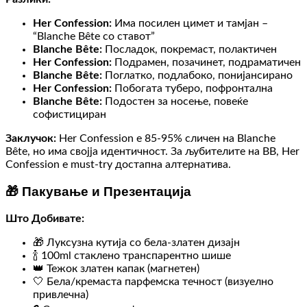
Her Confession:
Има посилен цимет и тамјан –
“Blanche Bête со ставот”
Blanche Bête:
Посладок, покремаст, полактичен
Her Confession:
Подрамен, позачинет, подраматичен
Blanche Bête:
Поглатко, подлабоко, понијансирано
Her Confession:
Побогата туберо, пофронтална
Blanche Bête:
Подостен за носење, повеќе
софистициран
Заклучок:
Her Confession е 85-95% сличен на Blanche
Bête, но има својја идентичност. За љубителите на BB, Her
Confession е must-try достапна алтернатива.
🎁 Пакување и Презентација
Што Добивате:
🎁 Луксузна кутија со бела-златен дизајн
🍾 100ml стаклено транспарентно шише
👑 Тежок златен капак (магнетен)
🤍 Бела/кремаста парфемска течност (визуелно
привлечна)