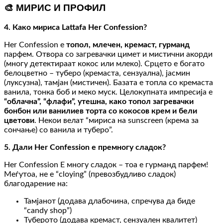
🎨 МИРИС И ПРОФИЛ
4. Како мириса Lattafa Her Confession?
Her Confession е
топол, млечен, кремаст, гурманд
парфем. Отвора со загревачки цимет и мистични акорди
(многу детектираат кокос или млеко). Срцето е богато
белоцветно – туберо (кремаста, сензуална), јасмин
(луксузна), тамјан (мистичен). Базата е топла со кремаста
ванила, тонка боб и меко муск. Целокупната импресија е
“облачна”, “флафи”, утешна, како топол загревачки
бонбон или ванилиев торта со кокосов крем и бели
цветови
. Некои велат “мириса на sunscreen (крема за
сончање) со ванила и туберо”.
5. Дали Her Confession е премногу сладок?
Her Confession Е многу сладок – тоа е гурманд парфем!
Меѓутоа, не е “cloying” (превозбудливо сладок)
благодарение на:
Тамјанот (додава длабочина, спречува да биде
“candy shop”)
Туберото (додава кремаст, сензуален квалитет)