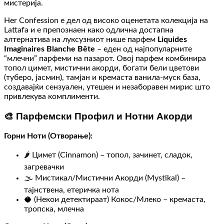
мистерија.
Her Confession е дел од високо оценетата колекција на
Lattafa и е препознаен како одлична достапна
алтернатива на луксузниот нише парфем
Liquides
Imaginaires Blanche Bête
– еден од најпопуларните
“млечни” парфеми на пазарот. Овој парфем комбинира
топол цимет, мистични акорди, богати бели цветови
(туберо, јасмин), тамјан и кремаста ванила-муск база,
создавајќи сензуален, утешен и незаборавен мирис што
привлекува комплименти.
🎨 Парфемски Профил и Нотни Акорди
Горни Ноти (Отворање):
🌶️ Цимет (Cinnamon) – топол, зачинет, сладок,
загревачки
🌫️ Мистикал/Мистични Акорди (Mystikal) –
тајнствена, етеричка нота
🥥 (Некои детектираат) Кокос/Млеко – кремаста,
тропска, млечна