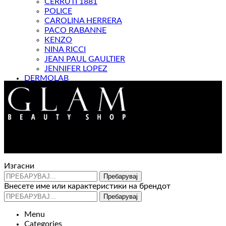
CERRUTI 1881
POLICE
CAROLINA HERRERA
PACO RABANNE
KENZO
NINA RICCI
JEAN PAUL GAULTIER
JENNIFER LOPEZ
DERMOLAB
МАГАЗИН
Контакт : 072 310 343
e-mail : info@glam.mk
Изгасни
Пребарувај
Внесете име или карактеристики на брендот
Пребарувај
Menu
Categories