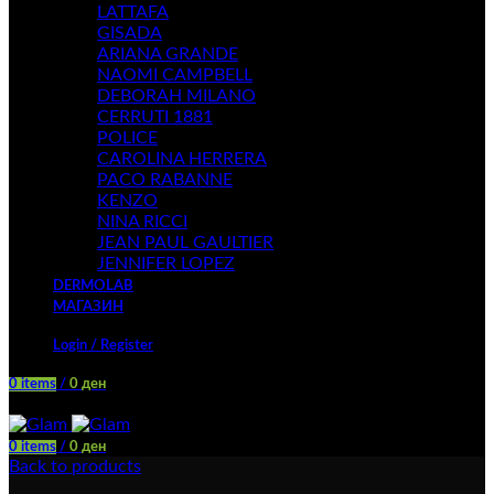
LATTAFA
GISADA
ARIANA GRANDE
NAOMI CAMPBELL
DEBORAH MILANO
CERRUTI 1881
POLICE
CAROLINA HERRERA
PACO RABANNE
KENZO
NINA RICCI
JEAN PAUL GAULTIER
JENNIFER LOPEZ
DERMOLAB
МАГАЗИН
Login / Register
0
items
/
0
ден
Menu
0
items
/
0
ден
Back to products