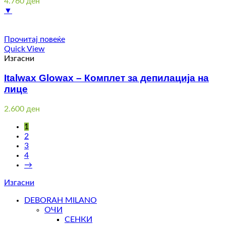
4.760
ден
▼
Прочитај повеќе
Quick View
Изгасни
Italwax Glowax – Комплет за депилација на
лице
2.600
ден
1
2
3
4
→
Изгасни
DEBORAH MILANO
ОЧИ
СЕНКИ