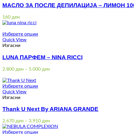
МАСЛО ЗА ПОСЛЕ ДЕПИЛАЦИЈА – ЛИМОН 10
160
ден
Изберете опции
Quick View
Изгасни
LUNA ПАРФЕМ – NINA RICCI
Price
2.800
ден
–
5.000
ден
range:
2.800 ден
through
Изберете опции
5.000 ден
Quick View
Изгасни
Thank U Next By ARIANA GRANDE
Price
2.670
ден
–
3.910
ден
range:
2.670 ден
Изберете опции