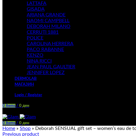
LATTAFA
GISADA
ARIANA GRANDE
NAOMI CAMPBELL
DEBORAH MILANO
CERRUTI 1881
POLICE
CAROLINA HERRERA
PACO RABANNE
KENZO
NINA RICCI
JEAN PAUL GAULTIER
JENNIFER LOPEZ
DERMOLAB
МАГАЗИН
Login / Register
0
items
/
0
ден
Menu
0
items
/
0
ден
Home
»
Shop
»
Deborah SENSUAL gift set – women’s eau de toi
Previous product