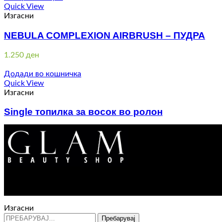
through
Quick View
3.910 ден
Изгасни
NEBULA COMPLEXION AIRBRUSH – ПУДРА
1.250
ден
Додади во кошничка
Quick View
Изгасни
Single топилка за восок во ролон
1.170
ден
Изгасни
Пребарувај