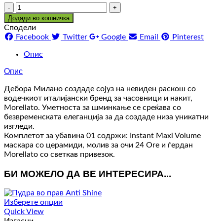
Количина
Додади во кошничка
Сподели
Facebook
Twitter
Google
Email
Pinterest
Опис
Опис
Дебора Милано создаде сојуз на невиден раскош со
водечкиот италијански бренд за часовници и накит,
Morellato. Уметноста за шминкање се среќава со
безвременската елеганција за да создаде низа уникатни
изгледи.
Комплетот за убавина 01 содржи: Instant Maxi Volume
маскара со церамиди, молив за очи 24 Ore и ѓердан
Morellato со светкав привезок.
БИ МОЖЕЛО ДА ВЕ ИНТЕРЕСИРА...
Изберете опции
Quick View