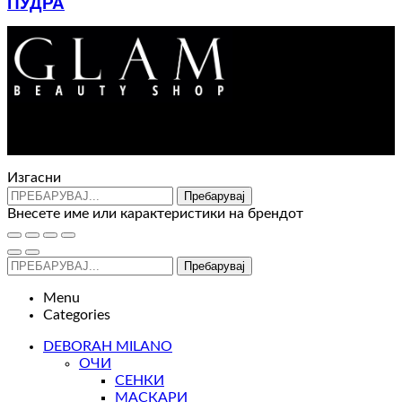
ПУДРА
1.200
ден
Контакт : 072 310 343
e-mail : info@glam.mk
Изгасни
Пребарувај
Внесете име или карактеристики на брендот
Пребарувај
Menu
Categories
DEBORAH MILANO
ОЧИ
СЕНКИ
МАСКАРИ