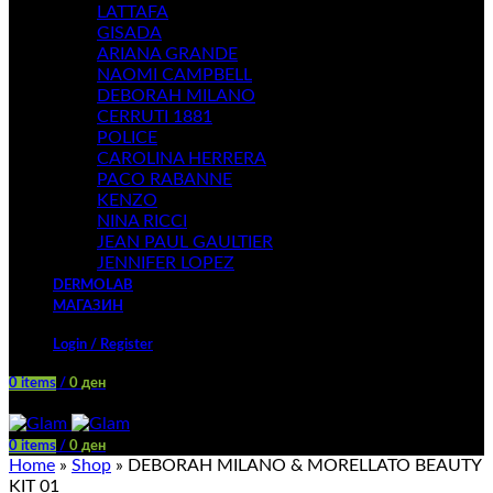
LATTAFA
GISADA
ARIANA GRANDE
NAOMI CAMPBELL
DEBORAH MILANO
CERRUTI 1881
POLICE
CAROLINA HERRERA
PACO RABANNE
KENZO
NINA RICCI
JEAN PAUL GAULTIER
JENNIFER LOPEZ
DERMOLAB
МАГАЗИН
Login / Register
0
items
/
0
ден
Menu
0
items
/
0
ден
Home
»
Shop
»
DEBORAH MILANO & MORELLATO BEAUTY
KIT 01