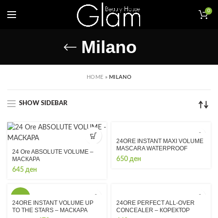
0
Milano
HOME
»
MILANO
SHOW SIDEBAR
24ORE INSTANT MAXI VOLUME
MASCARA WATERPROOF
24 Ore ABSOLUTE VOLUME –
МАСКАРА
650
ден
645
ден
-15%
24ORE INSTANT VOLUME UP
24ORE PERFECT ALL-OVER
TO THE STARS – МАСКАРА
CONCEALER – КОРЕКТОР