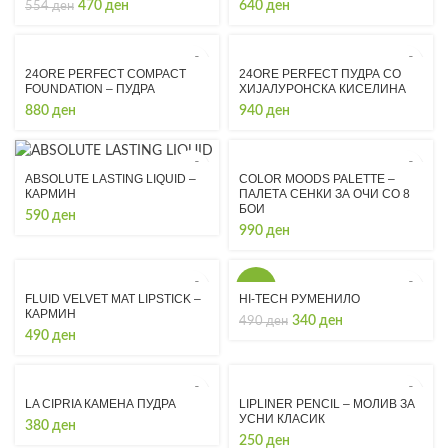
Original
Current
470
ден
640
ден
554
ден
price
price
was:
is:
554 ден.
470 ден.
24ORE PERFECT COMPACT
24ORE PERFECT ПУДРА СО
FOUNDATION – ПУДРА
ХИЈАЛУРОНСКА КИСЕЛИНА
880
ден
940
ден
COLOR MOODS PALETTE –
ABSOLUTE LASTING LIQUID –
ПАЛЕТА СЕНКИ ЗА ОЧИ СО 8
КАРМИН
БОИ
590
ден
990
ден
-31%
FLUID VELVET MAT LIPSTICK –
HI-TECH РУМЕНИЛО
КАРМИН
Original
Current
340
ден
490
ден
490
ден
price
price
was:
is:
490 ден.
340 ден.
LA CIPRIA КАМЕНА ПУДРА
LIPLINER PENCIL – МОЛИВ ЗА
УСНИ КЛАСИК
380
ден
250
ден