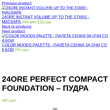
Previous product
24ORE INSTANT VOLUME UP TO THE STARS -
МАСКАРА
Original
Current
554
ден
470
ден
price
price
Back to products
was:
is:
Next product
554 ден.
470 ден.
COLOR MOODS PALETTE - ПАЛЕТА СЕНКИ ЗА ОЧИ СО
8 БОИ
990
ден
Click to enlarge
24ORE PERFECT COMPACT
FOUNDATION – ПУДРА
880
ден
06