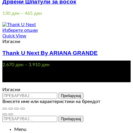
Дрвени Шпатули за восок
Price
130
ден
–
465
ден
range:
130 ден
through
Изберете опции
465 ден
Quick View
Изгасни
Thank U Next By ARIANA GRANDE
Price
2.670
ден
–
3.910
ден
range:
Контакт : 072 310 343
2.670 ден
e-mail : info@glam.mk
through
3.910 ден
Изгасни
Пребарувај
Внесете име или карактеристики на брендот
Пребарувај
Menu