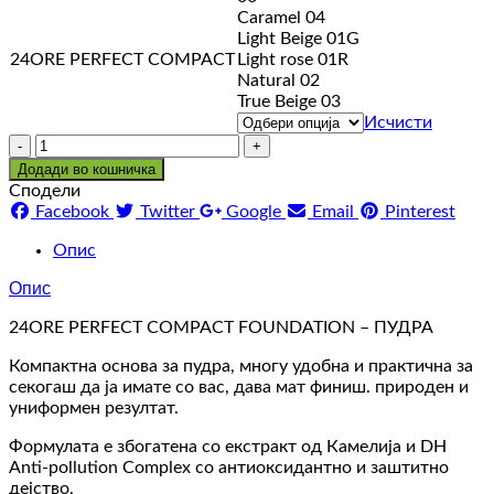
Caramel 04
Light Beige 01G
24ORE PERFECT COMPACT
Light rose 01R
Natural 02
True Beige 03
Исчисти
Количина
Додади во кошничка
Сподели
Facebook
Twitter
Google
Email
Pinterest
Опис
Опис
24ORE PERFECT COMPACT FOUNDATION – ПУДРА
Компактна основа за пудра, многу удобна и практична за
секогаш да ја имате со вас, дава мат финиш. природен и
униформен резултат.
Формулата е збогатена со екстракт од Камелија и DH
Anti-pollution Complex со антиоксидантно и заштитно
дејство.