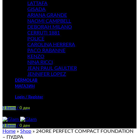
LATTAFA
GISADA
ARIANA GRANDE
NAOMI CAMPBELL
DEBORAH MILANO
CERRUTI 1881
POLICE
CAROLINA HERRERA
PACO RABANNE
KENZO
NINA RICCI
JEAN PAUL GAULTIER
JENNIFER LOPEZ
DERMOLAB
МАГАЗИН
Login / Register
0
items
/
0
ден
Menu
0
items
/
0
ден
Home
»
Shop
»
24ORE PERFECT COMPACT FOUNDATION
– ПУДРА