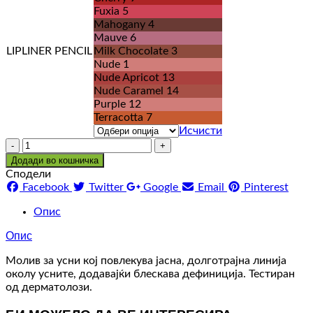
Fuxia 5
Mahogany 4
Mauve 6
LIPLINER PENCIL
Milk Chocolate 3
Nude 1
Nude Apricot 13
Nude Caramel 14
Purple 12
Terracotta 7
Исчисти
Количина
Додади во кошничка
Сподели
Facebook
Twitter
Google
Email
Pinterest
Опис
Опис
Молив за усни кој повлекува јасна, долготрајна линија
околу усните, додавајќи блескава дефиниција. Тестиран
од дерматолози.