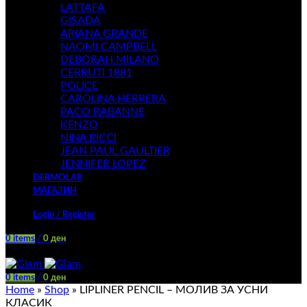
LATTAFA
GISADA
ARIANA GRANDE
NAOMI CAMPBELL
DEBORAH MILANO
CERRUTI 1881
POLICE
CAROLINA HERRERA
PACO RABANNE
KENZO
NINA RICCI
JEAN PAUL GAULTIER
JENNIFER LOPEZ
DERMOLAB
МАГАЗИН
Login / Register
0
items
/
0
ден
Menu
0
items
/
0
ден
Home
»
Shop
»
LIPLINER PENCIL – МОЛИВ ЗА УСНИ
КЛАСИК