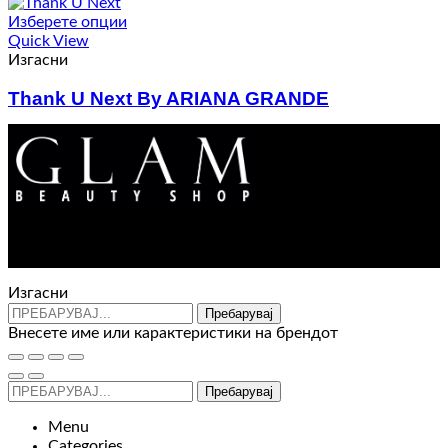
Изберете опции
Quick View
Изгасни
Thank U Next By ARIANA GRANDE
Price
2.670
ден
–
3.910
ден
range:
2.670 ден
through
3.910 ден
Контакт : 072 310 343
e-mail : info@glam.mk
Изгасни
Пребарувај
Внесете име или карактеристики на брендот
Пребарувај
Menu
Categories