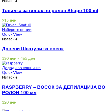
Изгасни
Топилка за восок во ролон Shape 100 ml
915
ден
Изберете опции
Quick View
Изгасни
Дрвени Шпатули за восок
Price
130
ден
–
465
ден
range:
130 ден
Додади во кошничка
through
Quick View
465 ден
Изгасни
RASPBERRY – ВОСОК ЗА ДЕПИЛАЦИЈА ВО
РОЛОН 100 мл
120
ден