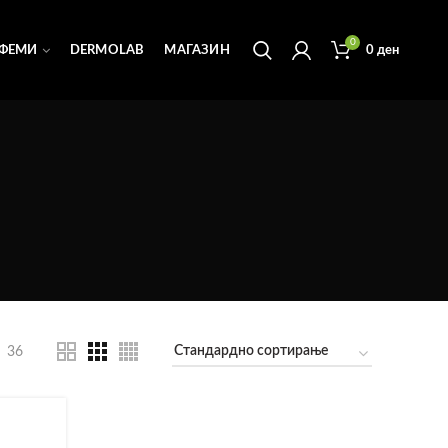
0
ФЕМИ
DERMOLAB
МАГАЗИН
0
ден
36