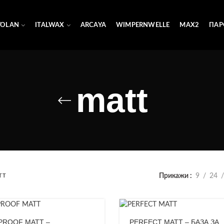
YOLAN
ITALWAX
ARCAYA
WIMPERNWELLE
MAX2
ПАР
matt
Прикажи
9
24
TT
PROOF MATT –
PERFECT MATT – БАЗА ЗА