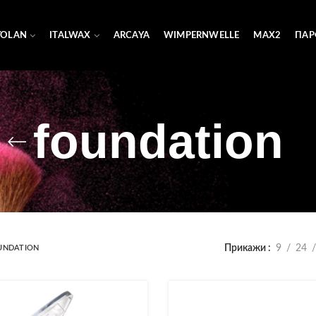
YOLAN
ITALWAX
ARCAYA
WIMPERNWELLE
MAX2
ПАР
foundation
Прикажи
9
24
UNDATION