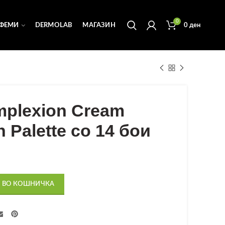
0
ФЕМИ
DERMOLAB
МАГАЗИН
0
ден
omplexion Cream
 Palette со 14 бои
 ВО КОШНИЧКА