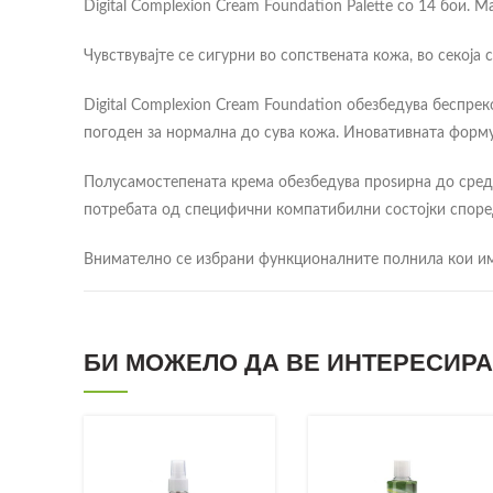
Digital Complexion Cream Foundation Palette со 14 бои. М
Чувствувајте се сигурни во сопствената кожа, во секоја с
Digital Complexion Cream Foundation обезбедува беспре
погоден за нормална до сува кожа. Иновативната форму
Полусамостепената крема обезбедува проѕирна до средн
потребата од специфични компатибилни состојки според
Внимателно се избрани функционалните полнила кои им
микросфери помагаат да се изедначи површината на кож
линии, порите и нерамниот тен за сјајна природна заврш
нежни и ефективни резултати.
БИ МОЖЕЛО ДА ВЕ ИНТЕРЕСИРА.
Веган сертифициран .
Пакување: 24,5 гр