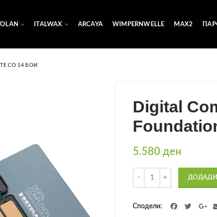
YOLAN
ITALWAX
ARCAYA
WIMPERNWELLE
MAX2
ПАР
TE СО 14 БОИ
Digital C
Foundation
5.580
ден
Количина
ДОДАДИ
Сподели