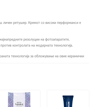
ваш личен ретушер. Кремот со високи перформанси е
 најнапредните резолуции на фотоапаратите,
против контролата на модерната технологија.
аната технологија за обложување на овие керамички
олирање на рефлексијата што ги минимизира фините
о масло за чистење од линијата Clean & Care за