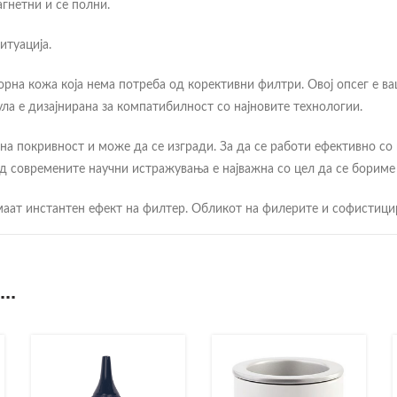
агнетни и се полни.
итуација.
корна кожа која нема потреба од корективни филтри. Овој опсег е 
ла е дизајнирана за компатибилност со најновите технологии.
а покривност и може да се изгради. За да се работи ефективно со
 современите научни истражувања е најважна со цел да се бориме 
аат инстантен ефект на филтер. Обликот на филерите и софистицир
ата и да се дифузира светлината на начин кој е совршен за контр
ница. Отстранете го Digital Complexion Cream Foundation со природн
..