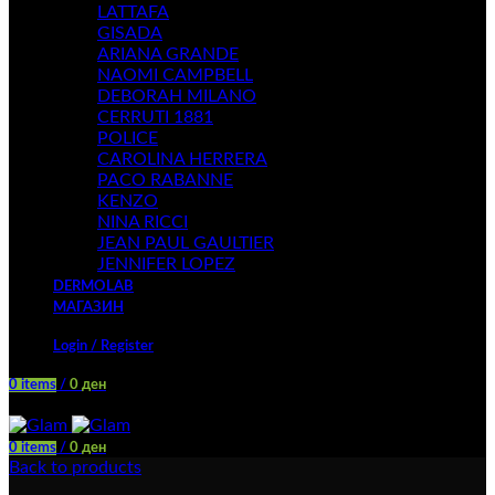
LATTAFA
GISADA
ARIANA GRANDE
NAOMI CAMPBELL
DEBORAH MILANO
CERRUTI 1881
POLICE
CAROLINA HERRERA
PACO RABANNE
KENZO
NINA RICCI
JEAN PAUL GAULTIER
JENNIFER LOPEZ
DERMOLAB
МАГАЗИН
Login / Register
0
items
/
0
ден
Menu
0
items
/
0
ден
Back to products