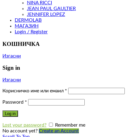
NINA RICCI
JEAN PAUL GAULTIER
JENNIFER LOPEZ
DERMOLAB
МАГАЗИН
Login / Register
КОШНИЧКА
Изгасни
Sign in
Изгасни
Корисничко име или емаил
*
Password
*
Log in
Lost your password?
Remember me
No account yet?
Create an Account
Scroll To Top