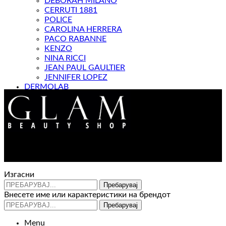
DEBORAH MILANO
CERRUTI 1881
POLICE
CAROLINA HERRERA
PACO RABANNE
KENZO
NINA RICCI
JEAN PAUL GAULTIER
JENNIFER LOPEZ
DERMOLAB
МАГАЗИН
Контакт : 072 310 343
e-mail : info@glam.mk
Изгасни
Пребарувај
Внесете име или карактеристики на брендот
Пребарувај
Menu