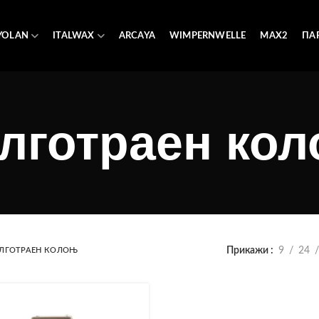
YOLAN
ITALWAX
ARCAYA
WIMPERNWELLE
MAX2
ПА
лготраен ко
Прикажи
9
24
ЛГОТРАЕН КОЛОЊ