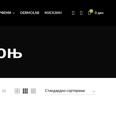
0
РФЕМИ
DERMOLAB
МАГАЗИН
0
ден
лоњ
36