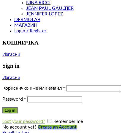
NINA RICCI
JEAN PAUL GAULTIER
JENNIFER LOPEZ
DERMOLAB
МАГАЗИН
Login / Register
КОШНИЧКА
Изгасни
Sign in
Изгасни
Корисничко име или емаил
*
Password
*
Log in
Lost your password?
Remember me
No account yet?
Create an Account
Scroll To Top