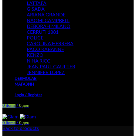
LATTAFA
GISADA
ARIANA GRANDE
NAOMI CAMPBELL
DEBORAH MILANO
CERRUTI 1881
POLICE
CAROLINA HERRERA
PACO RABANNE
KENZO
NINA RICCI
JEAN PAUL GAULTIER
JENNIFER LOPEZ
DERMOLAB
МАГАЗИН
Login / Register
0
items
/
0
ден
Menu
0
items
/
0
ден
Back to products