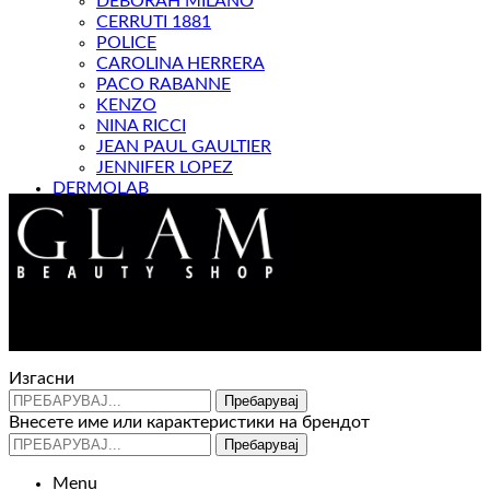
DEBORAH MILANO
CERRUTI 1881
POLICE
CAROLINA HERRERA
PACO RABANNE
KENZO
NINA RICCI
JEAN PAUL GAULTIER
JENNIFER LOPEZ
DERMOLAB
МАГАЗИН
Контакт : 072 310 343
e-mail : info@glam.mk
Изгасни
Пребарувај
Внесете име или карактеристики на брендот
Пребарувај
Menu