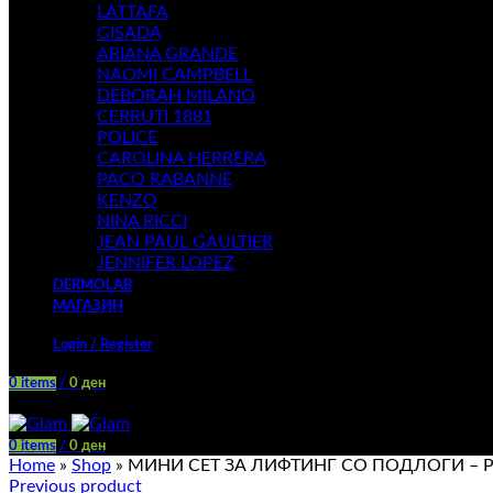
LATTAFA
GISADA
ARIANA GRANDE
NAOMI CAMPBELL
DEBORAH MILANO
CERRUTI 1881
POLICE
CAROLINA HERRERA
PACO RABANNE
KENZO
NINA RICCI
JEAN PAUL GAULTIER
JENNIFER LOPEZ
DERMOLAB
МАГАЗИН
Login / Register
0
items
/
0
ден
Menu
0
items
/
0
ден
Home
»
Shop
»
МИНИ СЕТ ЗА ЛИФТИНГ СО ПОДЛОГИ – 
Previous product