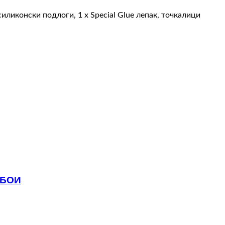
 силиконски подлоги, 1 х Special Glue лепак, точкалици
 БОИ