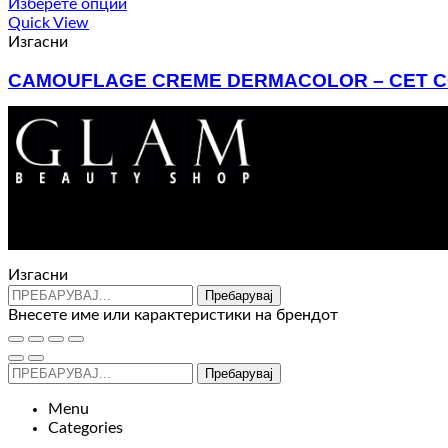
Изберете опции
Quick View
Изгасни
CAMOUFLAGE CREME DERMACOLOR – СЕТ С
2.110
ден
Изгасни
Пребарувај
Внесете име или карактеристики на брендот
Пребарувај
Menu
Categories