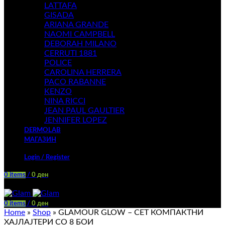
LATTAFA
GISADA
ARIANA GRANDE
NAOMI CAMPBELL
DEBORAH MILANO
CERRUTI 1881
POLICE
CAROLINA HERRERA
PACO RABANNE
KENZO
NINA RICCI
JEAN PAUL GAULTIER
JENNIFER LOPEZ
DERMOLAB
МАГАЗИН
Login / Register
0
items
/
0
ден
Menu
0
items
/
0
ден
Home
»
Shop
»
GLAMOUR GLOW – СЕТ КОМПАКТНИ
ХАЈЛАЈТЕРИ СО 8 БОИ