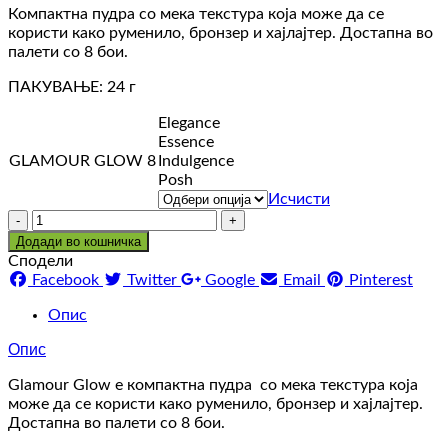
Компактна пудра со мека текстура која може да се
користи како руменило, бронзер и хајлајтер. Достапна во
палети со 8 бои.
ПАКУВАЊЕ: 24 г
Elegance
Essence
GLAMOUR GLOW 8
Indulgence
Posh
Исчисти
Количина
Додади во кошничка
Сподели
Facebook
Twitter
Google
Email
Pinterest
Опис
Опис
Glamour Glow е компактна пудра со мека текстура која
може да се користи како руменило, бронзер и хајлајтер.
Достапна во палети со 8 бои.