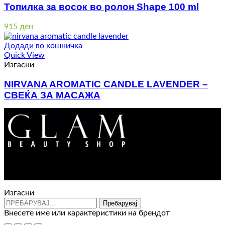
Топилка за восок во ролон Shape 100 ml
915
ден
Додади во кошничка
Quick View
Изгасни
NIRVANA AROMATIC CANDLE LAVENDER –
СВЕЌА ЗА МАСАЖА
330
ден
Контакт : 072 310 343
e-mail : info@glam.mk
Изгасни
Пребарувај
Внесете име или карактеристики на брендот