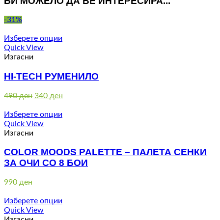
БИ МОЖЕЛО ДА ВЕ ИНТЕРЕСИРА...
-31%
Изберете опции
Quick View
Изгасни
HI-TECH РУМЕНИЛО
Original
Current
490
ден
340
ден
price
price
was:
is:
Изберете опции
490 ден.
340 ден.
Quick View
Изгасни
COLOR MOODS PALETTE – ПАЛЕТА СЕНКИ
ЗА ОЧИ СО 8 БОИ
990
ден
Изберете опции
Quick View
Изгасни