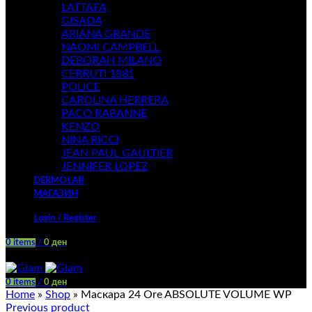
LATTAFA
GISADA
ARIANA GRANDE
NAOMI CAMPBELL
DEBORAH MILANO
CERRUTI 1881
POLICE
CAROLINA HERRERA
PACO RABANNE
KENZO
NINA RICCI
JEAN PAUL GAULTIER
JENNIFER LOPEZ
DERMOLAB
МАГАЗИН
Login / Register
0
items
/
0
ден
Menu
0
items
/
0
ден
Home
»
Shop
»
Маскара 24 Ore ABSOLUTE VOLUME WP
Previous product