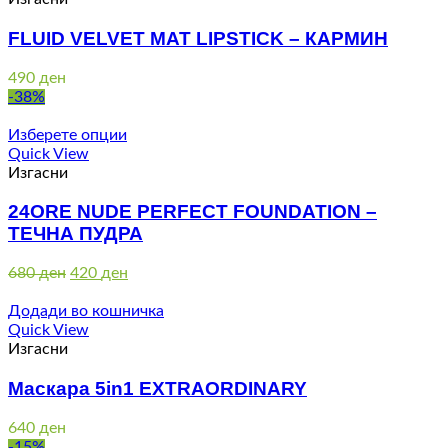
FLUID VELVET MAT LIPSTICK – КАРМИН
490
ден
-38%
Изберете опции
Quick View
Изгасни
24ORE NUDE PERFECT FOUNDATION –
ТЕЧНА ПУДРА
Original
Current
680
ден
420
ден
price
price
was:
is:
Додади во кошничка
680 ден.
420 ден.
Quick View
Изгасни
Маскара 5in1 EXTRAORDINARY
640
ден
-15%