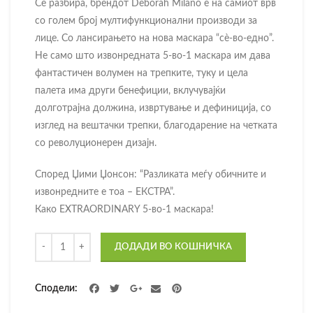
Се разбира, брендот Deborah Milano е на самиот врв
со голем број мултифункционални производи за
лице. Со лансирањето на нова маскара “сè-во-едно”.
Не само што извонредната 5-во-1 маскара им дава
фантастичен волумен на трепките, туку и цела
палета има други бенефиции, вклучувајќи
долготрајна должина, извртување и дефиниција, со
изглед на вештачки трепки, благодарение на четката
со револуционерен дизајн.
Според Џими Џонсон: “Разликата меѓу обичните и
извонредните е тоа – ЕКСТРА”.
Како EXTRAORDINARY 5-во-1 маскара!
Количина
ДОДАДИ ВО КОШНИЧКА
Сподели