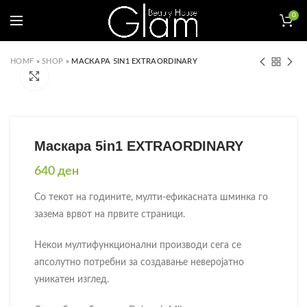
0
HOME
»
SHOP
»
МАСКАРА 5IN1 EXTRAORDINARY
Click to enlarge
Маскара 5in1 EXTRAORDINARY
640
ден
Со текот на годините, мулти-ефикасната шминка го
зазема врвот на првите страници.
Некои мултифункционални производи сега се
апсолутно потребни за создавање неверојатно
уникатен изглед.