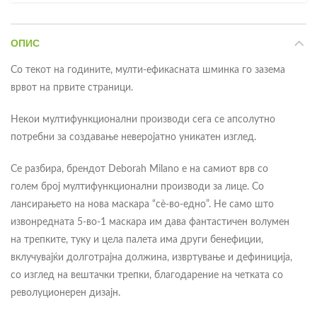
ОПИС
Со текот на годините, мулти-ефикасната шминка го зазема
врвот на првите страници.
Некои мултифункционални производи сега се апсолутно
потребни за создавање неверојатно уникатен изглед.
Се разбира, брендот Deborah Milano е на самиот врв со
голем број мултифункционални производи за лице. Со
лансирањето на нова маскара “сè-во-едно”. Не само што
извонредната 5-во-1 маскара им дава фантастичен волумен
на трепките, туку и цела палета има други бенефиции,
вклучувајќи долготрајна должина, извртување и дефиниција,
со изглед на вештачки трепки, благодарение на четката со
револуционерен дизајн.