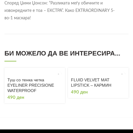
Според Џими Џонсон: “Разликата меѓу обичните и
извонредните е тоа – ЕКСТРА”. Како EXTRAORDINARY 5-
во-1 маскара!
БИ МОЖЕЛО ДА ВЕ ИНТЕРЕСИРА...
Туш со тенка четка
FLUID VELVET MAT
EYELINER PRECISIONE
LIPSTICK – КАРМИН
WATERPROOF
490
ден
490
ден