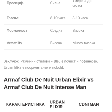
Умерена до
Проекција
Силна
силна
Траење
8-10 часа
8-10 часа
Формалност
Средна
Висока
Versatility
Висока
Многу висока
Заклучок:
Различни стилови – Bleu е почист и пофинесен,
Urban Elixir е поориентален и поbold.
Armaf Club De Nuit Urban Elixir vs
Armaf Club De Nuit Intense Man
URBAN
КАРАКТЕРИСТИКА
CDNI MAN
ELIXIR