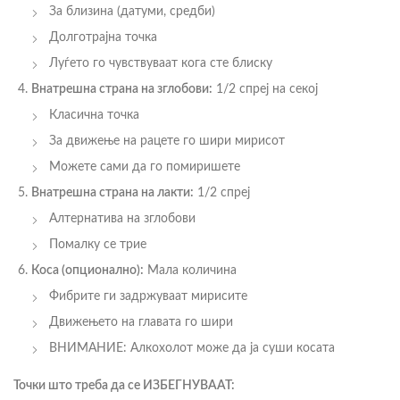
За близина (датуми, средби)
Долготрајна точка
Луѓето го чувствуваат кога сте блиску
Внатрешна страна на зглобови:
1/2 спреј на секој
Класична точка
За движење на рацете го шири мирисот
Можете сами да го помиришете
Внатрешна страна на лакти:
1/2 спреј
Алтернатива на зглобови
Помалку се трие
Коса (опционално):
Мала количина
Фибрите ги задржуваат мирисите
Движењето на главата го шири
ВНИМАНИЕ: Алкохолот може да ја суши косата
Точки што треба да се ИЗБЕГНУВААТ: