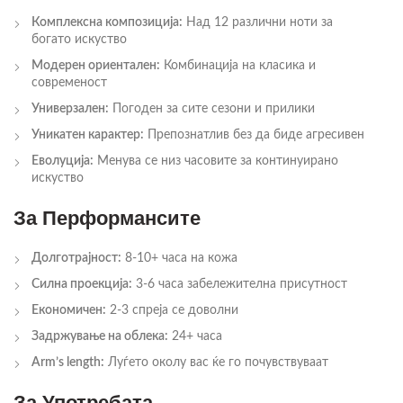
Комплексна композиција:
Над 12 различни ноти за
богато искуство
Модерен ориентален:
Комбинација на класика и
современост
Универзален:
Погоден за сите сезони и прилики
Уникатен карактер:
Препознатлив без да биде агресивен
Еволуција:
Менува се низ часовите за континуирано
искуство
За Перформансите
Долготрајност:
8-10+ часа на кожа
Силна проекција:
3-6 часа забележителна присутност
Економичен:
2-3 спреја се доволни
Задржување на облека:
24+ часа
Arm’s length:
Луѓето околу вас ќе го почувствуваат
За Употребата