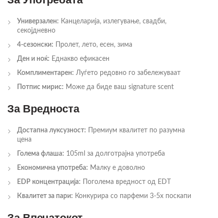
Универзален:
Канцеларија, излегување, свадби,
секојдневно
4-сезонски:
Пролет, лето, есен, зима
Ден и ноќ:
Еднакво ефикасен
Комплиментарен:
Луѓето редовно го забележуваат
Потпис мирис:
Може да биде ваш signature scent
За Вредноста
Достапна луксузност:
Премиум квалитет по разумна
цена
Голема флаша:
105ml за долготрајна употреба
Економична употреба:
Малку е доволно
EDP концентрација:
Поголема вредност од EDT
Квалитет за пари:
Конкурира со парфеми 3-5x поскапи
За Впечатокот