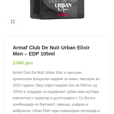
Click to enlarge
Armaf Club De Nuit Urban Elixir
Men – EDP 105ml
3.040
ден
Armaf Club De Nuit Urban Elixir е луксузен
ориентален флорален парфем за мажи, лансиран во
2022 година. Овој софистициран Eau de Parfum од
105ml е создаден за модерниот урбан маж кој бара
елегантност, карактер и долготрајност. Со богата
комбинација на бергамот, лаванда, шафран и
амброксан, Urban Elixir нуди изванредна проекција и