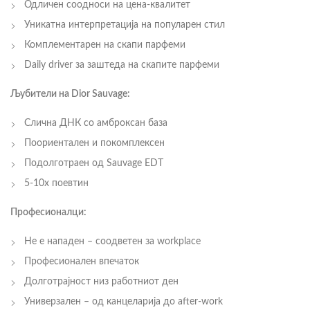
Одличен соодноси на цена-квалитет
Уникатна интерпретација на популарен стил
Комплементарен на скапи парфеми
Daily driver за заштеда на скапите парфеми
Љубители на Dior Sauvage:
Слична ДНК со амброксан база
Поориентален и покомплексен
Подолготраен од Sauvage EDT
5-10x поевтин
Професионалци:
Не е нападен – соодветен за workplace
Професионален впечаток
Долготрајност низ работниот ден
Универзален – од канцеларија до after-work