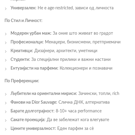
Универзален:
Не е age-restricted, зависи од личноста
По Стил и Личност:
Модерен урбан маж:
За оние што живеат во градот
Професионалци:
Менаџери, бизнисмени, претприемачи
Креативци:
Дизајнери, архитекти, уметници
Студенти:
За специјални прилики и важни настани
Ентузијасти на парфеми:
Колекционери и познавачи
По Преференции:
Љубители на ориентални мириси:
Зачински, топли, rich
Фанови на Dior Sauvage:
Слична ДНК, алтернатива
Барате долготрајност:
8-10+ часа performance
Сакате проекција:
Да ве забележат кога влегувате
Цените универзалност:
Еден парфем за сè