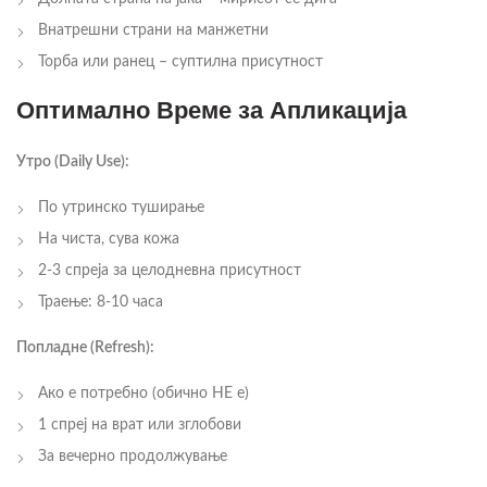
Внатрешни страни на манжетни
Торба или ранец – суптилна присутност
Оптимално Време за Апликација
Утро (Daily Use):
По утринско туширање
На чиста, сува кожа
2-3 спреја за целодневна присутност
Траење: 8-10 часа
Попладне (Refresh):
Ако е потребно (обично НЕ е)
1 спреј на врат или зглобови
За вечерно продолжување