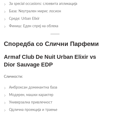
За special occasions: слоевита апликација
База: Neутрален мирис лосион
Среде: Urban Elixir
Финиш: Еден спреј на облека
Споредба со Слични Парфеми
Armaf Club De Nuit Urban Elixir vs
Dior Sauvage EDP
Сличности:
Амброксан доминантна база
Модерен, машки карактер
Универзална привлечност
Одлична проекција и траење