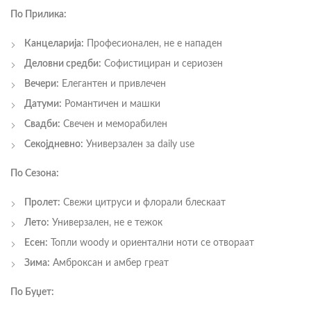
По Прилика:
Канцеларија:
Професионален, не е нападен
Деловни средби:
Софистициран и сериозен
Вечери:
Елегантен и привлечен
Датуми:
Романтичен и машки
Свадби:
Свечен и меморабилен
Секојдневно:
Универзален за daily use
По Сезона:
Пролет:
Свежи цитруси и флорали блескаат
Лето:
Универзален, не е тежок
Есен:
Топли woody и ориентални ноти се отвораат
Зима:
Амброксан и амбер греат
По Буџет: