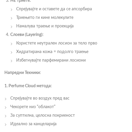
НЕ триете:
Спрејувајте и оставете да се апсорбира
Триењето ги кине молекулите
Намалува траење и проекција
Слоеви (Layering):
Користете неутрален лосион за тело прво
Хидратирана кожа = подолго траење
Избегнувајте парфемирани лосиони
Напредни Техники:
1. Perfume Cloud метода:
Спрејувајте во воздух пред вас
Чекорете низ “облакот”
За суптилна, целосна покриеност
Идеално за канцеларија