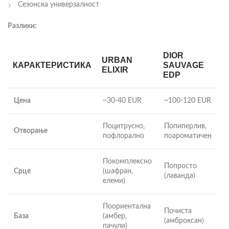
Сезонска универзалност
Разлики:
DIOR
URBAN
КАРАКТЕРИСТИКА
SAUVAGE
ELIXIR
EDP
Цена
~30-40 EUR
~100-120 EUR
Поцитрусно,
Попиперлив,
Отворање
пофлорално
поароматичен
Покомплексно
Попросто
Срце
(шафран,
(лаванда)
елеми)
Поориентална
Почиста
База
(амбер,
(амброксан)
пачули)