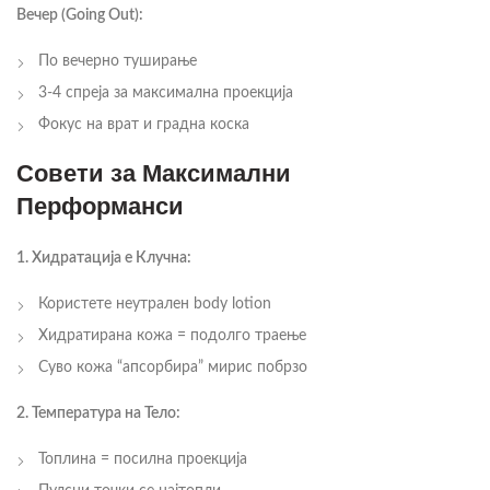
Вечер (Going Out):
По вечерно туширање
3-4 спреја за максимална проекција
Фокус на врат и градна коска
Совети за Максимални
Перформанси
1. Хидратација е Клучна:
Користете неутрален body lotion
Хидратирана кожа = подолго траење
Суво кожа “апсорбира” мирис побрзо
2. Температура на Тело:
Топлина = посилна проекција