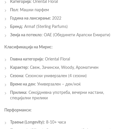
Категорија:
Oriental Floral
Пол:
Машки парфем
Година на лансирање:
2022
Бренд:
Armaf (Sterling Parfums)
Земја на потекло:
ОАЕ (Обединети Арапски Емирати)
Класификација на Мирис:
Главна категорија:
Oriental Floral
Карактер:
Свеж, Зачински, Woody, Ароматичен
Сезона:
Сезонски универзален (4 сезони)
Време на ден:
Универзален – ден/ноќ
Прилика:
Секојдневна употреба, вечерни настани,
специјални прилики
Перформанси:
Траење (Longevity):
8-10+ часа