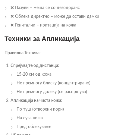
❌ Пазуви – меша се со дезодоранс
❌ Облека директно – може да остави дамки
❌ Гениталии – иритација на кожа
Техники за Апликација
Правилна Техника:
Спрејувајте од дистанца:
15-20 см од кожа
Не премногу блиску (концентрирано)
Не премногу далеку (се распршува)
Апликација на чиста кожа:
По туш (отворени пори)
На сува кожа
Пред облекување