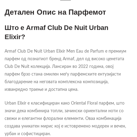
Детален Опис на Парфемот
Што е Armaf Club De Nuit Urban
Elixir?
Armaf Club De Nuit Urban Elixir Men Eau de Parfum е премиум
парфем од познатиот бренд Armaf, дел од високо ценетата
Club De Nuit колекција. Лансиран во 2022 година, овој
парфем брзо стана омилен меѓу парфемските ентузијасти
благодарение на неговата комплексна композиција,
изванредно траење и достапна цена.
Urban Elixir е класифициран како Oriental Floral парфем, што
значи дека комбинира топли, зачински ориентални ноти со
свежи и елегантни флорални елементи. Оваа комбинација
создава уникатен мирис кој е истовремено модерен и вечен,
урбан и софистициран.