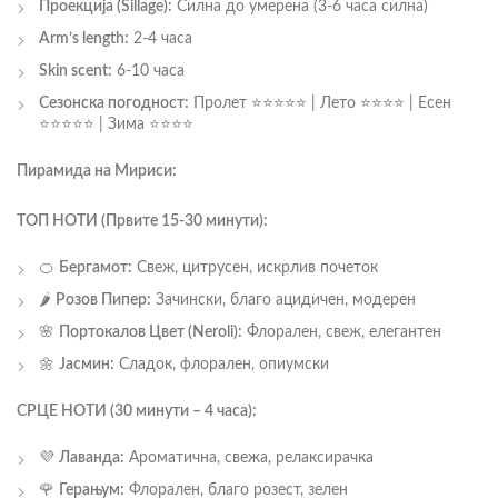
Проекција (Sillage):
Силна до умерена (3-6 часа силна)
Arm’s length:
2-4 часа
Skin scent:
6-10 часа
Сезонска погодност:
Пролет ⭐⭐⭐⭐⭐ | Лето ⭐⭐⭐⭐ | Есен
⭐⭐⭐⭐⭐ | Зима ⭐⭐⭐⭐
Пирамида на Мириси:
ТОП НОТИ (Првите 15-30 минути):
🍊
Бергамот:
Свеж, цитрусен, искрлив почеток
🌶️
Розов Пипер:
Зачински, благо ацидичен, модерен
🌸
Портокалов Цвет (Neroli):
Флорален, свеж, елегантен
🌼
Јасмин:
Сладок, флорален, опиумски
СРЦЕ НОТИ (30 минути – 4 часа):
💜
Лаванда:
Ароматична, свежа, релаксирачка
🌹
Герањум:
Флорален, благо розест, зелен