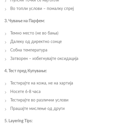
Пулсни точки се најтопли
Во топли услови – помалку спреј
3. Чување на Парфем:
Темно место (не во бања)
Далеку од директно сонце
Собна температура
Затворен – избегнувајте оксидација
4. Тест пред Купување:
Тестирајте на кожа, не на хартија
Носете 6-8 часа
Тестирајте во различни услови
Прашајте мислење од други
5. Layering Tips: