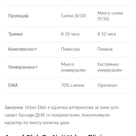
Многу силна
Проекција
Силна (8/10)
(9/10)
Траење
8-10 часа
8-12 часа
Комплексност
Повисока
Помала
Много
Екстремно
Универзалност
универзален
универзален
DNA
70% слична
Оригинал
Заклучок:
Urban Elixir е одлична алтернатива за оние што
сакаат Sauvage ДНК со поориентален, покомплексен
карактер по многу пониска цена.