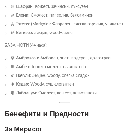
🟡
Шафран:
Кожест, зачински, луксузен
🌿
Елеми:
Смолест, пиперлив, балсамичен
🌼
Тагетес (Marigold):
Флорален, слегка горчлив, уникатен
🍃
Ветивер:
Земјен, woody, зелен
БАЗА НОТИ (4+ часа):
💎
Амброксан:
Амбриен, чист, модерен, долготраен
🟠
Амбер:
Топол, смолест, сладок, rich
🍂
Пачули:
Земјен, woody, слегка сладок
🌲
Кедар:
Woody, сув, елегантен
🟤
Лабданум:
Смолест, кожест, животински
Бенефити и Предности
За Мирисот