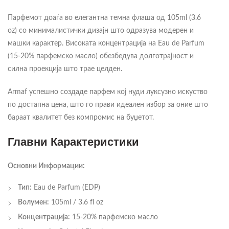
Парфемот доаѓа во елегантна темна флаша од 105ml (3.6
oz) со минималистички дизајн што одразува модерен и
машки карактер. Високата концентрација на Eau de Parfum
(15-20% парфемско масло) обезбедува долготрајност и
силна проекција што трае целден.
Armaf успешно создаде парфем кој нуди луксузно искуство
по достапна цена, што го прави идеален избор за оние што
бараат квалитет без компромис на буџетот.
Главни Карактеристики
Основни Информации:
Тип:
Eau de Parfum (EDP)
Волумен:
105ml / 3.6 fl oz
Концентрација:
15-20% парфемско масло