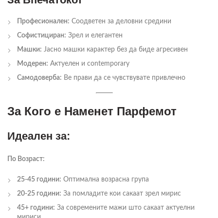
Професионален:
Соодветен за деловни средини
Софистициран:
Зрел и елегантен
Машки:
Јасно машки карактер без да биде агресивен
Модерен:
Актуелен и contemporary
Самодоверба:
Ве прави да се чувствувате привлечно
За Кого е Наменет Парфемот
Идеален за:
По Возраст:
25-45 години:
Оптимална возрасна група
20-25 години:
За помладите кои сакаат зрел мирис
45+ години:
За современите мажи што сакаат актуелни
мириси