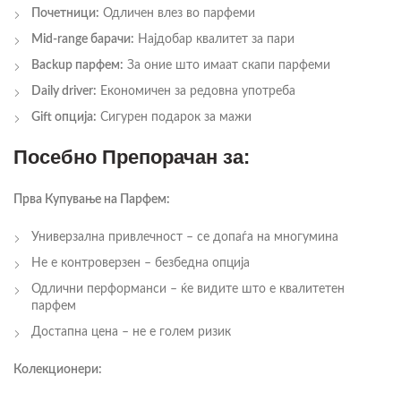
Почетници:
Одличен влез во парфеми
Mid-range барачи:
Најдобар квалитет за пари
Backup парфем:
За оние што имаат скапи парфеми
Daily driver:
Економичен за редовна употреба
Gift опција:
Сигурен подарок за мажи
Посебно Препорачан за:
Прва Купување на Парфем:
Универзална привлечност – се допаѓа на многумина
Не е контроверзен – безбедна опција
Одлични перформанси – ќе видите што е квалитетен
парфем
Достапна цена – не е голем ризик
Колекционери: