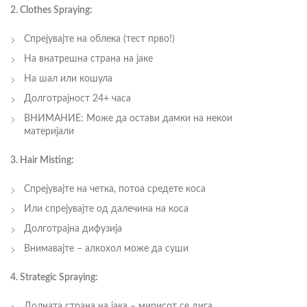
2. Clothes Spraying:
Спрејувајте на облека (тест прво!)
На внатрешна страна на јаке
На шал или кошула
Долготрајност 24+ часа
ВНИМАНИЕ: Може да остави дамки на некои
материјали
3. Hair Misting:
Спрејувајте на четка, потоа средете коса
Или спрејувајте од далечина на коса
Долготрајна дифузија
Внимавајте – алкохол може да суши
4. Strategic Spraying:
Долната страна на јака – мирисот се дига