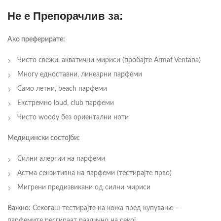
Не е Препорачлив за:
Ако преферирате:
Чисто свежи, акватични мириси (пробајте Armaf Ventana)
Многу едноставни, линеарни парфеми
Само летни, beach парфеми
Екстремно loud, club парфеми
Чисто woody без ориентални ноти
Медицински состојби:
Силни алергии на парфеми
Астма сензитивна на парфеми (тестирајте прво)
Мигрени предизвикани од силни мириси
Важно:
Секогаш тестирајте на кожа пред купување –
парфемите ресгираат различно на секој.