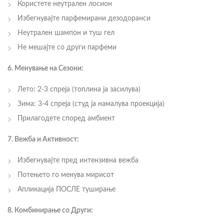
Користете неутрален лосион
Избегнувајте парфемирани дезодоранси
Неутрален шампон и туш гел
Не мешајте со други парфеми
6. Менување на Сезони:
Лето: 2-3 спреја (топлина ја засилува)
Зима: 3-4 спреја (студ ја намалува проекција)
Прилагодете според амбиент
7. Вежба и Активност:
Избегнувајте пред интензивна вежба
Потењето го менува мирисот
Апликација ПОСЛЕ туширање
8. Комбинирање со Други: