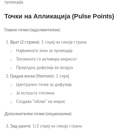
проекција.
Точки на Апликација (Pulse Points)
Главни точки (задолжителни):
Врат (2 страни):
1 спреј на секоја страна
Најважната зона за проекција
Топлината го активира мирисот
Природна дифузија во воздух
Градна коска (Sternum):
1 спреј
Централна точка за дифузија
Ја испушта топлина
Создава “облак” на мирис
Дополнителни точки (опционални):
Зад ушите:
1/2 спреј на секоја страна