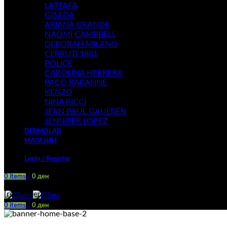
LATTAFA
GISADA
ARIANA GRANDE
NAOMI CAMPBELL
DEBORAH MILANO
CERRUTI 1881
POLICE
CAROLINA HERRERA
PACO RABANNE
KENZO
NINA RICCI
JEAN PAUL GAULTIER
JENNIFER LOPEZ
DERMOLAB
МАГАЗИН
Login / Register
0
items
/
0
ден
Menu
[rev_slider_vc alias=”layout-basic”]
0
items
/
0
ден