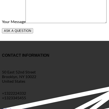
Your Message
CONTACT INFORMATION
50 East 52nd Street
Brooklyn, NY 10022
United States
+1322224332
+1323345455