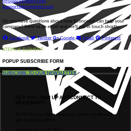
info@economist.com
support@economist.com
Do you have questions about how Economist can help your
company? Send us an email and we’ll get in touch shortly.
Facebook
Twitter
Google
Email
Pinterest
XTEMOS ELEMENT
POPUP SUBSCRIBE FORM
SUBSCRIBE TO OUR NEWSLETTER
HEY YOU, SIGN UP ANDCONNECT TO
WOODMART!
Be the first to learn about our latest trends and
get exclusive offers
[mc4wp_form id=”74″]