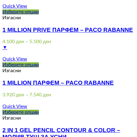
3.920 ден
through
Quick View
7.400 ден
Изберете опции
Изгасни
1 MILLION PRIVE ПАРФЕМ – PACO RABANNE
Price
4.100
ден
–
5.500
ден
range:
▼
4.100 ден
through
Quick View
5.500 ден
Изберете опции
Изгасни
1 MILLION ПАРФЕМ – PACO RABANNE
Price
3.920
ден
–
7.540
ден
range:
3.920 ден
Quick View
through
Изберете опции
7.540 ден
Изгасни
2 IN 1 GEL PENCIL CONTOUR & COLOR –
МОЛИВ ТУШ ЗА УСНИ