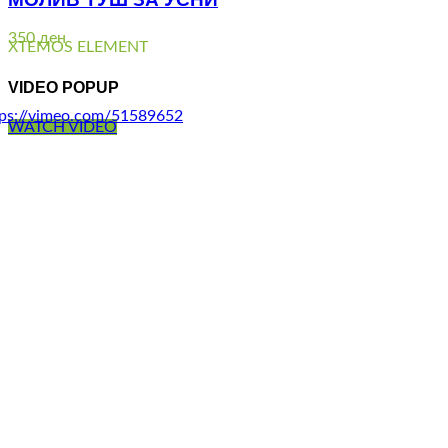
350
ден
XTEMOS ELEMENT
VIDEO POPUP
tps://vimeo.com/51589652
WATCH VIDEO