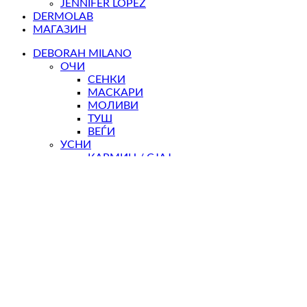
JENNIFER LOPEZ
DERMOLAB
МАГАЗИН
DEBORAH MILANO
ОЧИ
СЕНКИ
МАСКАРИ
МОЛИВИ
ТУШ
ВЕЃИ
УСНИ
КАРМИН / СЈАЈ
МОЛИВИ
ЛИЦЕ
РУМЕНИЛО
ПУДРИ
КОРЕКТОРИ
НОКТИ
ЛАКОВИ
НЕГА
КОЛЕКЦИИ
СЕТОВИ
ДОДАТОЦИ