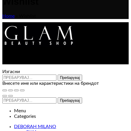
Wishlist
Home
»
Wishlist
[yith_wcwl_wishlist]
Контакт : 072 310 343
e-mail : info@glam.mk
Изгасни
Пребарувај
Внесете име или карактеристики на брендот
Пребарувај
Menu
Categories
DEBORAH MILANO