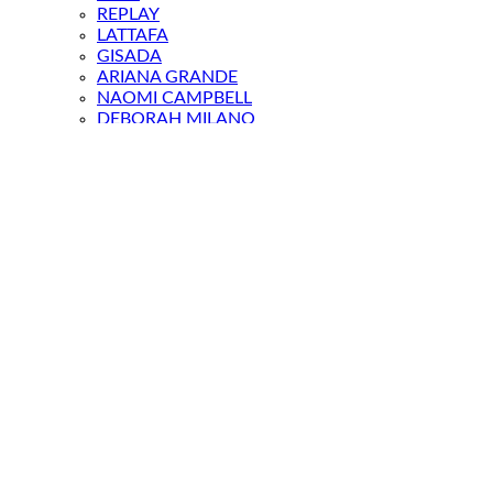
REPLAY
LATTAFA
GISADA
ARIANA GRANDE
NAOMI CAMPBELL
DEBORAH MILANO
CERRUTI 1881
POLICE
CAROLINA HERRERA
PACO RABANNE
KENZO
NINA RICCI
JEAN PAUL GAULTIER
JENNIFER LOPEZ
DERMOLAB
МАГАЗИН
Login / Register
КОШНИЧКА
Изгасни
Sign in