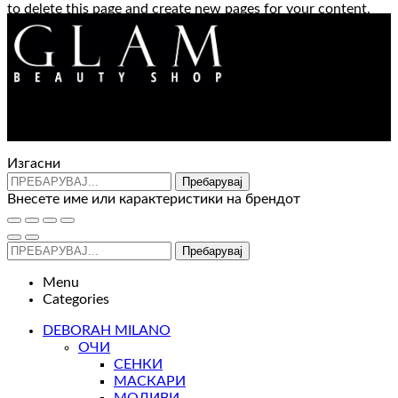
to delete this page and create new pages for your content.
Have fun!
Контакт : 072 310 343
e-mail : info@glam.mk
Изгасни
Пребарувај
Внесете име или карактеристики на брендот
Пребарувај
Menu
Categories
DEBORAH MILANO
ОЧИ
СЕНКИ
МАСКАРИ
МОЛИВИ