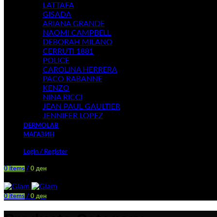
LATTAFA
GISADA
ARIANA GRANDE
NAOMI CAMPBELL
DEBORAH MILANO
CERRUTI 1881
POLICE
CAROLINA HERRERA
PACO RABANNE
KENZO
NINA RICCI
JEAN PAUL GAULTIER
JENNIFER LOPEZ
DERMOLAB
МАГАЗИН
Login / Register
0
items
/
0
ден
Menu
0
items
/
0
ден