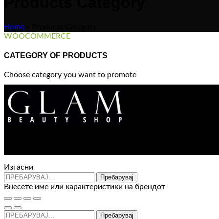
Products Category
Home
»
Products Category
WOOCOMMERCE
CATEGORY OF PRODUCTS
Choose category you want to promote
Изгасни
Пребарувај
Внесете име или карактеристики на брендот
Пребарувај