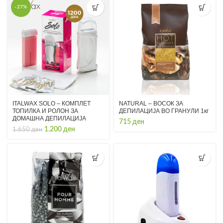
-27%
ITALWAX SOLO – КОМПЛЕТ
NATURAL – ВОСОК ЗА
ТОПИЛКА И РОЛОН ЗА
ДЕПИЛАЦИЈА ВО ГРАНУЛИ 1кг
ДОМАШНА ДЕПИЛАЦИЈА
715
ден
Original
Current
1.200
ден
1.650
ден
price
price
was:
is:
1.650 ден.
1.200 ден.