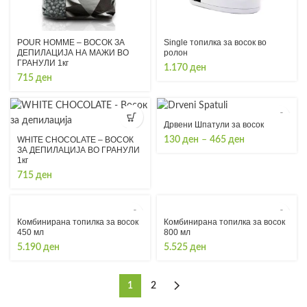
POUR HOMME – ВОСОК ЗА
Single топилка за восок во
ДЕПИЛАЦИЈА НА МАЖИ ВО
ролон
ГРАНУЛИ 1кг
1.170
ден
715
ден
Дрвени Шпатули за восок
Price
WHITE CHOCOLATE – ВОСОК
130
ден
–
465
ден
ЗА ДЕПИЛАЦИЈА ВО ГРАНУЛИ
range:
1кг
130 ден
715
ден
through
465 ден
Комбинирана топилка за восок
Комбинирана топилка за восок
450 мл
800 мл
5.190
ден
5.525
ден
1
2