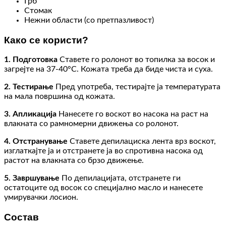
Грб
Стомак
Нежни области (со претпазливост)
Како се користи?
1. Подготовка
Ставете го ролонот во топилка за восок и
загрејте на 37-40°C. Кожата треба да биде чиста и суха.
2. Тестирање
Пред употреба, тестирајте ја температурата
на мала површина од кожата.
3. Апликација
Нанесете го воскот во насока на раст на
влакната со рамномерни движења со ролонот.
4. Отстранување
Ставете депилациска лента врз воскот,
изглаткајте ја и отстранете ја во спротивна насока од
растот на влакната со брзо движење.
5. Завршување
По депилацијата, отстранете ги
остатоците од восок со специјално масло и нанесете
умирувачки лосион.
Состав