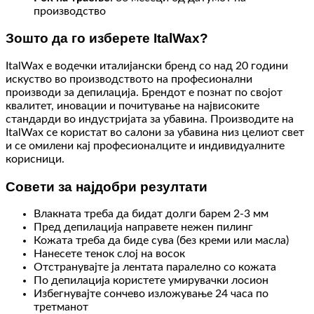
производство
Зошто да го изберете ItalWax?
ItalWax е водечки италијански бренд со над 20 години
искуство во производството на професионални
производи за депилација. Брендот е познат по својот
квалитет, иновации и почитување на највисоките
стандарди во индустријата за убавина. Производите на
ItalWax се користат во салони за убавина низ целиот свет
и се омилени кај професионалците и индивидуалните
корисници.
Совети за најдобри резултати
Влакната треба да бидат долги барем 2-3 мм
Пред депилација направете нежен пилинг
Кожата треба да биде сува (без креми или масла)
Нанесете тенок слој на восок
Отстранувајте ја лентата паралелно со кожата
По депилација користете умирувачки лосион
Избегнувајте сончево изложување 24 часа по
третманот