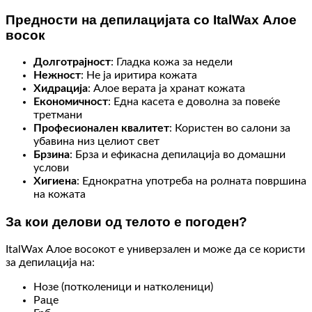
Предности на депилацијата со ItalWax Алое
восок
Долготрајност
: Гладка кожа за недели
Нежност
: Не ја иритира кожата
Хидрација
: Алое верата ја хранат кожата
Економичност
: Една касета е доволна за повеќе
третмани
Професионален квалитет
: Користен во салони за
убавина низ целиот свет
Брзина
: Брза и ефикасна депилација во домашни
услови
Хигиена
: Еднократна употреба на ролната површина
на кожата
За кои делови од телото е погоден?
ItalWax Алое восокот е универзален и може да се користи
за депилација на:
Нозе (потколеници и натколеници)
Раце