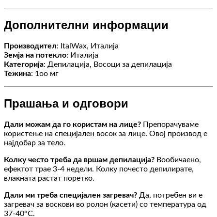
Дополнителни информации
Производител
: ItalWax, Италија
Земја на потекло
: Италија
Категорија
: Депилација, Восоци за депилација
Тежина
: 1оо мг
Прашања и одговори
Дали можам да го користам на лице?
Препорачуваме
користење на специјален восок за лице. Овој производ е
најдобар за тело.
Колку често треба да вршам депилација?
Вообичаено,
ефектот трае 3-4 недели. Колку почесто депилирате,
влакната растат поретко.
Дали ми треба специјален загревач?
Да, потребен ви е
загревач за воскови во ролон (касети) со температура од
37-40°C.