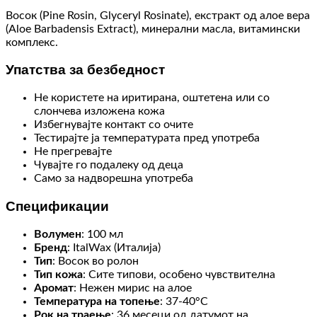
Восок (Pine Rosin, Glyceryl Rosinate), екстракт од алое вера
(Aloe Barbadensis Extract), минерални масла, витамински
комплекс.
Упатства за безбедност
Не користете на иритирана, оштетена или со
слончева изложена кожа
Избегнувајте контакт со очите
Тестирајте ја температурата пред употреба
Не прегревајте
Чувајте го подалеку од деца
Само за надворешна употреба
Спецификации
Волумен
: 100 мл
Бренд
: ItalWax (Италија)
Тип
: Восок во ролон
Тип кожа
: Сите типови, особено чувствителна
Аромат
: Нежен мирис на алое
Температура на топење
: 37-40°C
Рок на траење
: 36 месеци од датумот на