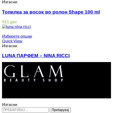
3.910 ден
Изгасни
Топилка за восок во ролон Shape 100 ml
915
ден
Изберете опции
Quick View
Изгасни
LUNA ПАРФЕМ – NINA RICCI
Price
2.800
ден
–
5.000
ден
range:
2.800 ден
through
5.000 ден
Контакт : 072 310 343
e-mail : info@glam.mk
Изгасни
Пребарувај