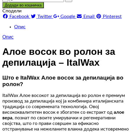
Додади во кошничка
Сподели
Facebook
Twitter
Google
Email
Pinterest
Опис
Опис
Алое восок во ролон за
депилација – ItalWax
Што е ItalWax Алое восок за депилација во
ролон?
ItalWax Алое восокот за депилација во ролон е премиум
производ за депилација кој ја комбинира италијанската
традиција со современата технологија. Овој
висококвалитетен восок е збогатен со екстракт од
алое
вера
, познат по своите умирувачки и регенеративни
својства, што го прави совршен за ефикасно
отстранување на нежеланите влакна додека истовремено