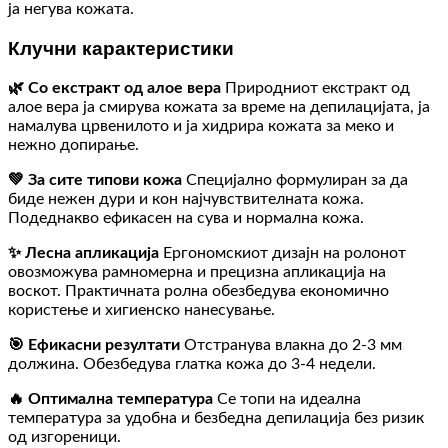
ја негува кожата.
Клучни карактеристики
🌿 Со екстракт од алое вера
Природниот екстракт од
алое вера ја смирува кожата за време на депилацијата, ја
намалува црвенилото и ја хидрира кожата за меко и
нежно допирање.
💚 За сите типови кожа
Специјално формулиран за да
биде нежен дури и кон најчувствителната кожа.
Подеднакво ефикасен на сува и нормална кожа.
✨ Лесна апликација
Ергономскиот дизајн на ролонот
овозможува рамномерна и прецизна апликација на
воскот. Практичната ролна обезбедува економично
користење и хигиенско нанесување.
🎯 Ефикасни резултати
Отстранува влакна до 2-3 мм
должина. Обезбедува глатка кожа до 3-4 недели.
🔥 Оптимална температура
Се топи на идеална
температура за удобна и безбедна депилација без ризик
од изгореници.