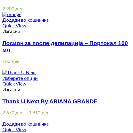
2.900
ден
Додади во кошничка
Quick View
Изгасни
Лосион за после депилација – Портокал 100
мл
160
ден
Изберете опции
Quick View
Изгасни
Thank U Next By ARIANA GRANDE
Price
2.670
ден
–
3.910
ден
range:
2.670 ден
Додади во кошничка
through
Quick View