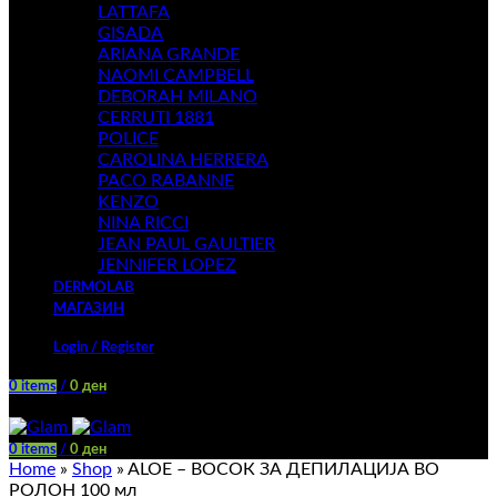
LATTAFA
GISADA
ARIANA GRANDE
NAOMI CAMPBELL
DEBORAH MILANO
CERRUTI 1881
POLICE
CAROLINA HERRERA
PACO RABANNE
KENZO
NINA RICCI
JEAN PAUL GAULTIER
JENNIFER LOPEZ
DERMOLAB
МАГАЗИН
Login / Register
0
items
/
0
ден
Menu
0
items
/
0
ден
Home
»
Shop
»
ALOE – ВОСОК ЗА ДЕПИЛАЦИЈА ВО
РОЛОН 100 мл