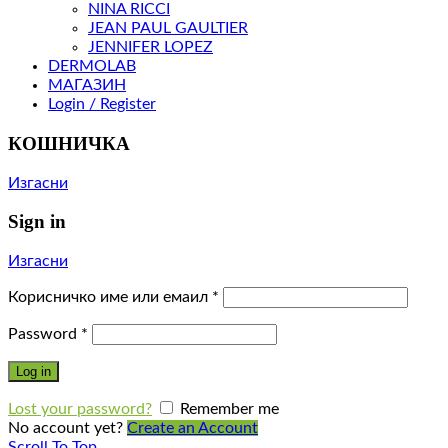
NINA RICCI
JEAN PAUL GAULTIER
JENNIFER LOPEZ
DERMOLAB
МАГАЗИН
Login / Register
КОШНИЧКА
Изгасни
Sign in
Изгасни
Корисничко име или емаил
*
Password
*
Log in
Lost your password?
Remember me
No account yet?
Create an Account
Scroll To Top