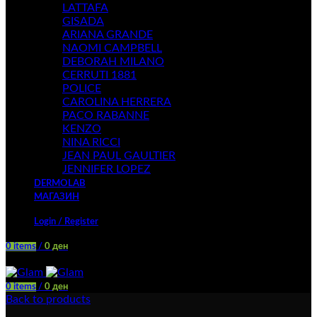
LATTAFA
GISADA
ARIANA GRANDE
NAOMI CAMPBELL
DEBORAH MILANO
CERRUTI 1881
POLICE
CAROLINA HERRERA
PACO RABANNE
KENZO
NINA RICCI
JEAN PAUL GAULTIER
JENNIFER LOPEZ
DERMOLAB
МАГАЗИН
Login / Register
0
items
/
0
ден
Menu
0
items
/
0
ден
Back to products