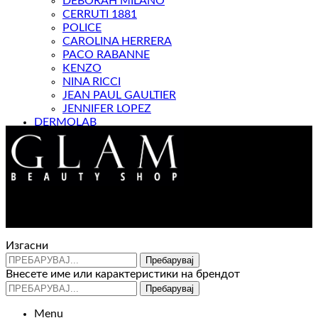
DEBORAH MILANO
CERRUTI 1881
POLICE
CAROLINA HERRERA
PACO RABANNE
KENZO
NINA RICCI
JEAN PAUL GAULTIER
JENNIFER LOPEZ
DERMOLAB
МАГАЗИН
Контакт : 072 310 343
e-mail : info@glam.mk
Изгасни
Пребарувај
Внесете име или карактеристики на брендот
Пребарувај
Menu