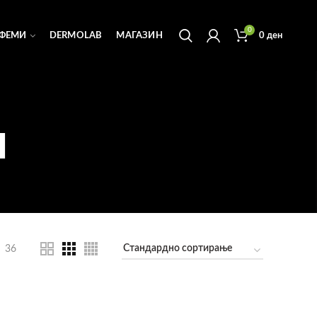
0
ФЕМИ
DERMOLAB
МАГАЗИН
0
ден
и
36