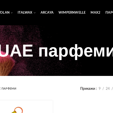
YOLAN
ITALWAX
ARCAYA
WIMPERNWELLE
MAX2
ПАР
UAE парфем
Прикажи
9
24
E ПАРФЕМИ