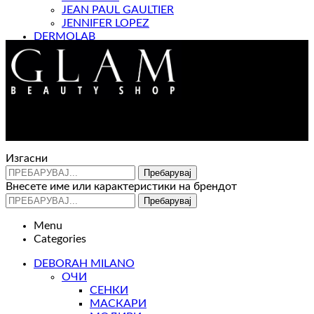
JEAN PAUL GAULTIER
JENNIFER LOPEZ
DERMOLAB
МАГАЗИН
Контакт : 072 310 343
e-mail : info@glam.mk
Изгасни
Пребарувај
Внесете име или карактеристики на брендот
Пребарувај
Menu
Categories
DEBORAH MILANO
ОЧИ
СЕНКИ
МАСКАРИ