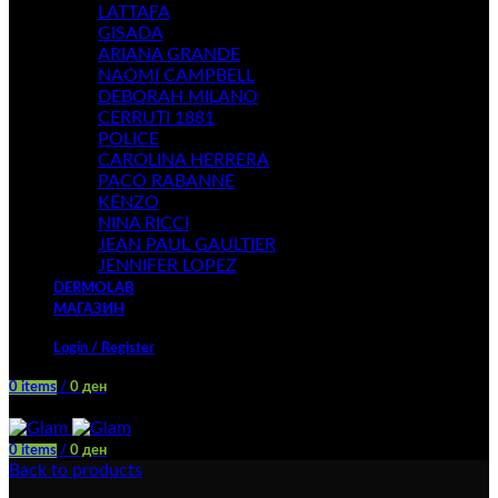
LATTAFA
GISADA
ARIANA GRANDE
NAOMI CAMPBELL
DEBORAH MILANO
CERRUTI 1881
POLICE
CAROLINA HERRERA
PACO RABANNE
KENZO
NINA RICCI
JEAN PAUL GAULTIER
JENNIFER LOPEZ
DERMOLAB
МАГАЗИН
Login / Register
0
items
/
0
ден
Menu
0
items
/
0
ден
Back to products