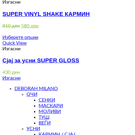
Изгасни
SUPER VINYL SHAKE КАРМИН
Original
Current
810
ден
580
ден
price
price
was:
is:
Изберете опции
810 ден.
580 ден.
Quick View
Изгасни
Сјај за усни SUPER GLOSS
430
ден
Изгасни
DEBORAH MILANO
ОЧИ
СЕНКИ
МАСКАРИ
МОЛИВИ
ТУШ
ВЕЃИ
УСНИ
КАРМИН / СЈАЈ