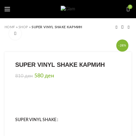
0
HOME
»
SHOP
»
SUPER VINYL SHAKE КАРМИН
Click to enlarge
-28%
SUPER VINYL SHAKE КАРМИН
Original
Current
580
ден
810
ден
price
price
was:
is:
810 ден.
580 ден.
SUPER VINYL SHAKE