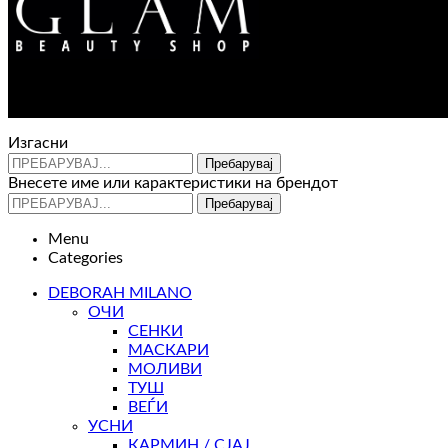
Изгасни
Пребарувај
Внесете име или карактеристики на брендот
Пребарувај
Menu
Categories
DEBORAH MILANO
ОЧИ
СЕНКИ
МАСКАРИ
МОЛИВИ
ТУШ
ВЕЃИ
УСНИ
КАРМИН / СЈАЈ