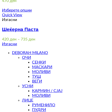
470
ден
Изберете опции
Quick View
Изгасни
Шеќерна Паста
Price
420
ден
–
735
ден
range:
Изгасни
420 ден
DEBORAH MILANO
through
ОЧИ
735 ден
СЕНКИ
МАСКАРИ
МОЛИВИ
ТУШ
ВЕЃИ
УСНИ
КАРМИН / СЈАЈ
МОЛИВИ
ЛИЦЕ
РУМЕНИЛО
ПУДРИ