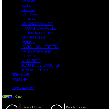
AFNAN
ELITE
REPLAY
LATTAFA
GISADA
ARIANA GRANDE
NAOMI CAMPBELL
DEBORAH MILANO
CERRUTI 1881
POLICE
CAROLINA HERRERA
PACO RABANNE
KENZO
NINA RICCI
JEAN PAUL GAULTIER
JENNIFER LOPEZ
DERMOLAB
МАГАЗИН
Login / Register
0
items
/
0
ден
Menu