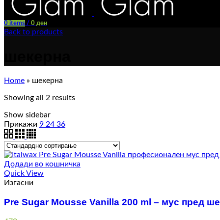
0
items
/
0
ден
Back to products
шекерна
Home
»
шекерна
Showing all 2 results
Show sidebar
Прикажи
9
24
36
Додади во кошничка
Quick View
Изгасни
Pre Sugar Mousse Vanilla 200 ml – мус пред ш