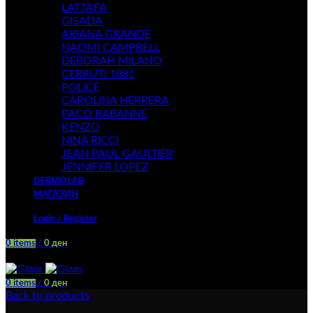
LATTAFA
GISADA
ARIANA GRANDE
NAOMI CAMPBELL
DEBORAH MILANO
CERRUTI 1881
POLICE
CAROLINA HERRERA
PACO RABANNE
KENZO
NINA RICCI
JEAN PAUL GAULTIER
JENNIFER LOPEZ
DERMOLAB
МАГАЗИН
Login / Register
0
items
/
0
ден
Menu
0
items
/
0
ден
Back to products