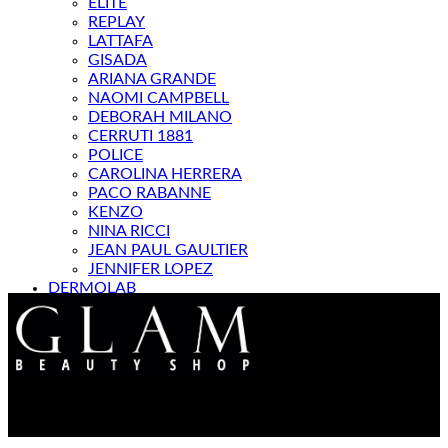
ELITE
REPLAY
LATTAFA
GISADA
ARIANA GRANDE
NAOMI CAMPBELL
DEBORAH MILANO
CERRUTI 1881
POLICE
CAROLINA HERRERA
PACO RABANNE
KENZO
NINA RICCI
JEAN PAUL GAULTIER
JENNIFER LOPEZ
DERMOLAB
МАГАЗИН
Контакт : 072 310 343
e-mail : info@glam.mk